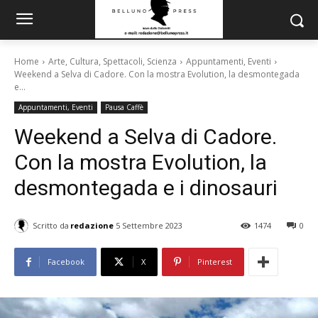
Home
Arte, Cultura, Spettacoli, Scienza
Appuntamenti, Eventi
Weekend a Selva di Cadore. Con la mostra Evolution, la desmontegada
e...
Appuntamenti, Eventi
Pausa Caffè
Weekend a Selva di Cadore.
Con la mostra Evolution, la
desmontegada e i dinosauri
Scritto da
redazione
5 Settembre 2023
1474
0
Facebook
X
Pinterest