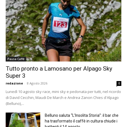
Pausa Caffè
Tutto pronto a Lamosano per Alpago Sky
Super 3
redazione
-
8 Agosto 2026
0
Lunedì 10 agosto sky race, mini sky e pedonata per tutti, nel ricordo
di David Cecchin, Maudi De March e Andrea Zanon Chies d'Alpago
(Belluno),...
Belluno saluta “L’Insolita Storia”: il bar che
ha trasformato il caffè in cultura chiude i
battenti il 14 agosto