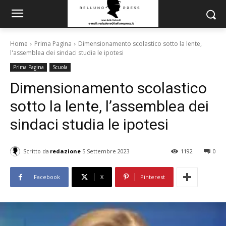
Home
Prima Pagina
Dimensionamento scolastico sotto la lente,
l'assemblea dei sindaci studia le ipotesi
Prima Pagina
Scuola
Dimensionamento scolastico
sotto la lente, l’assemblea dei
sindaci studia le ipotesi
Scritto da
redazione
5 Settembre 2023
1192
0
Facebook
X
Pinterest