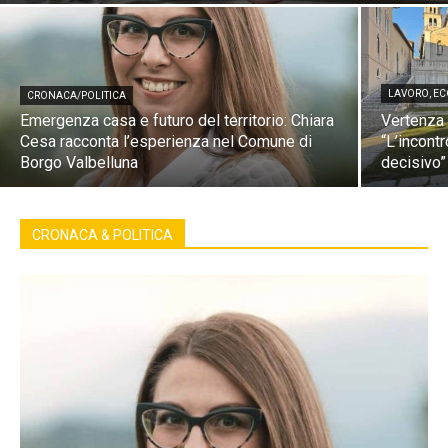
LAVORO, EC
CRONACA/POLITICA
Emergenza casa e futuro del territorio: Chiara
Vertenza 
Cesa racconta l’esperienza nel Comune di
“L’incont
Borgo Valbelluna
decisivo”
CRONACA & POLITICA