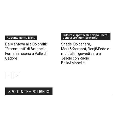
Cultura e spettacoli, tempo libero,
Appuntamenti, Eventi
benessere, fuori provincia
Da Mantova alle Dolomiti: i
Shade, Dolcenera,
“Frammenti” di Antonella
Merk&Kremont, Benji&Fede e
Fornari in scena a Valle di
molti altri, giovedì sera a
Cadore
Jesolo con Radio
Bella&Monella
SPORT & TEMPO LIBERO