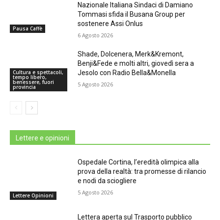
Nazionale Italiana Sindaci di Damiano
Tommasi sfida il Busana Group per
sostenere Assi Onlus
Pausa Caffè
6 Agosto 2026
Shade, Dolcenera, Merk&Kremont,
Benji&Fede e molti altri, giovedì sera a
Jesolo con Radio Bella&Monella
Cultura e spettacoli,
tempo libero,
benessere, fuori
5 Agosto 2026
provincia
Lettere e opinioni
Ospedale Cortina, l’eredità olimpica alla
prova della realtà: tra promesse di rilancio
e nodi da sciogliere
5 Agosto 2026
Lettere Opinioni
Lettera aperta sul Trasporto pubblico