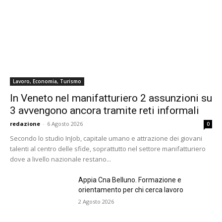
Lavoro, Economia, Turismo
In Veneto nel manifatturiero 2 assunzioni su
3 avvengono ancora tramite reti informali
redazione
-
6 Agosto 2026
0
Secondo lo studio InJob, capitale umano e attrazione dei giovani
talenti al centro delle sfide, soprattutto nel settore manifatturiero
dove a livello nazionale restano...
Appia Cna Belluno. Formazione e
orientamento per chi cerca lavoro
2 Agosto 2026