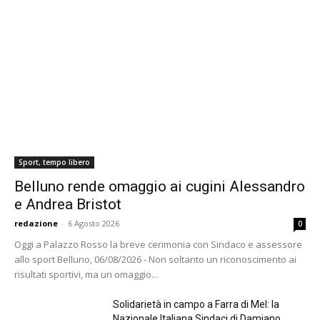
Sport, tempo libero
Belluno rende omaggio ai cugini Alessandro
e Andrea Bristot
redazione
-
6 Agosto 2026
0
Oggi a Palazzo Rosso la breve cerimonia con Sindaco e assessore
allo sport Belluno, 06/08/2026 - Non soltanto un riconoscimento ai
risultati sportivi, ma un omaggio...
Solidarietà in campo a Farra di Mel: la
Nazionale Italiana Sindaci di Damiano