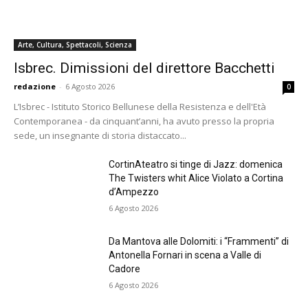
Arte, Cultura, Spettacoli, Scienza
Isbrec. Dimissioni del direttore Bacchetti
redazione
-
6 Agosto 2026
0
L’Isbrec - Istituto Storico Bellunese della Resistenza e dell'Età
Contemporanea - da cinquant’anni, ha avuto presso la propria
sede, un insegnante di storia distaccato...
CortinAteatro si tinge di Jazz: domenica
The Twisters whit Alice Violato a Cortina
d’Ampezzo
6 Agosto 2026
Da Mantova alle Dolomiti: i “Frammenti” di
Antonella Fornari in scena a Valle di
Cadore
6 Agosto 2026