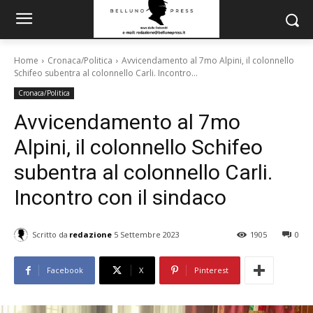
Home
Cronaca/Politica
Avvicendamento al 7mo Alpini, il colonnello
Schifeo subentra al colonnello Carli. Incontro...
Cronaca/Politica
Avvicendamento al 7mo
Alpini, il colonnello Schifeo
subentra al colonnello Carli.
Incontro con il sindaco
Scritto da
redazione
5 Settembre 2023
1905
0
Facebook
X
Pinterest