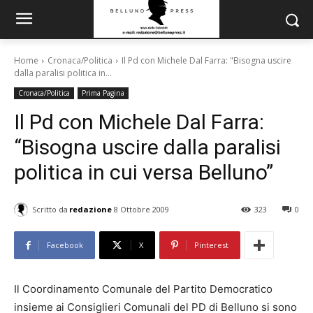
Home
Cronaca/Politica
Il Pd con Michele Dal Farra: "Bisogna uscire
dalla paralisi politica in...
Cronaca/Politica
Prima Pagina
Il Pd con Michele Dal Farra:
“Bisogna uscire dalla paralisi
politica in cui versa Belluno”
Scritto da
redazione
8 Ottobre 2009
323
0
Facebook
X
Pinterest
Il Coordinamento Comunale del Partito Democratico
insieme ai Consiglieri Comunali del PD di Belluno si sono