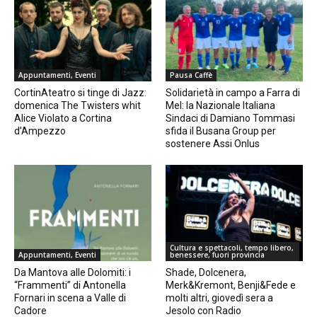
Appuntamenti, Eventi
Pausa Caffè
CortinAteatro si tinge di Jazz:
Solidarietà in campo a Farra di
domenica The Twisters whit
Mel: la Nazionale Italiana
Alice Violato a Cortina
Sindaci di Damiano Tommasi
d’Ampezzo
sfida il Busana Group per
sostenere Assi Onlus
Cultura e spettacoli, tempo libero,
Appuntamenti, Eventi
benessere, fuori provincia
Da Mantova alle Dolomiti: i
Shade, Dolcenera,
“Frammenti” di Antonella
Merk&Kremont, Benji&Fede e
Fornari in scena a Valle di
molti altri, giovedì sera a
Cadore
Jesolo con Radio