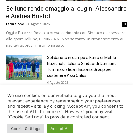
Belluno rende omaggio ai cugini Alessandro
e Andrea Bristot
redazione
-
6 Agosto 2026
0
Oggi a Palazzo Rosso la breve cerimonia con Sindaco e assessore
allo sport Belluno, 06/08/2026 - Non soltanto un riconoscimento ai
risultati sportivi, ma un omaggio...
Solidarietà in campo a Farra di Mel: la
Nazionale Italiana Sindaci di Damiano
Tommasi sfida il Busana Group per
sostenere Assi Onlus
6 Agosto 2026
Shade, Dolcenera, Merk&Kremont,
We use cookies on our website to give you the most
Benji&Fede e molti altri, giovedì sera a
relevant experience by remembering your preferences
and repeat visits. By clicking “Accept All”, you consent to
Jesolo con Radio Bella&Monella
the use of ALL the cookies. However, you may visit
5 Agosto 2026
"Cookie Settings" to provide a controlled consent.
Cookie Settings
Accept All