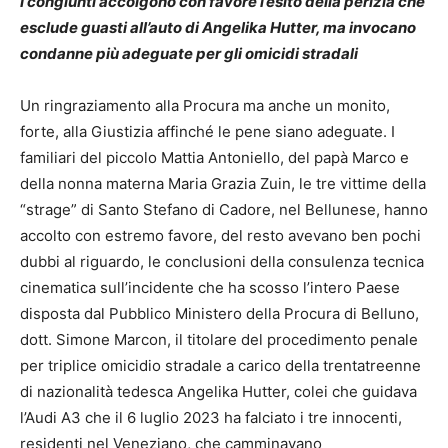
I congiunti accolgono con favore l’esito della perizia che
esclude guasti all’auto di Angelika Hutter, ma invocano
condanne più adeguate per gli omicidi stradali
Un ringraziamento alla Procura ma anche un monito,
forte, alla Giustizia affinché le pene siano adeguate. I
familiari del piccolo Mattia Antoniello, del papà Marco e
della nonna materna Maria Grazia Zuin, le tre vittime della
“strage” di Santo Stefano di Cadore, nel Bellunese, hanno
accolto con estremo favore, del resto avevano ben pochi
dubbi al riguardo, le conclusioni della consulenza tecnica
cinematica sull’incidente che ha scosso l’intero Paese
disposta dal Pubblico Ministero della Procura di Belluno,
dott. Simone Marcon, il titolare del procedimento penale
per triplice omicidio stradale a carico della trentatreenne
di nazionalità tedesca Angelika Hutter, colei che guidava
l’Audi A3 che il 6 luglio 2023 ha falciato i tre innocenti,
residenti nel Veneziano, che camminavano