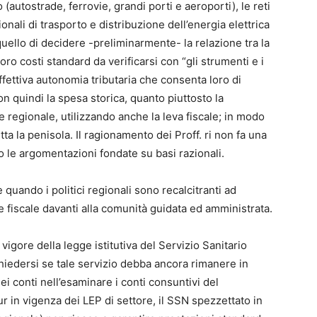
 (autostrade, ferrovie, grandi porti e aeroporti), le reti
onali di trasporto e distribuzione dell’energia elettrica
uello di decidere -preliminarmente- la relazione tra la
loro costi standard da verificarsi con “gli strumenti e i
ffettiva autonomia tributaria che consenta loro di
 quindi la spesa storica, quanto piuttosto la
e regionale, utilizzando anche la leva fiscale; in modo
ta la penisola. Il ragionamento dei Proff. ri non fa una
no le argomentazioni fondate su basi razionali.
 quando i politici regionali sono recalcitranti ad
e fiscale davanti alla comunità guidata ed amministrata.
in vigore della legge istitutiva del Servizio Sanitario
hiedersi se tale servizio debba ancora rimanere in
i conti nell’esaminare i conti consuntivi del
 in vigenza dei LEP di settore, il SSN spezzettato in