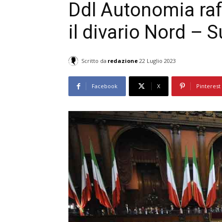
Ddl Autonomia raf
il divario Nord – 
Scritto da
redazione
22 Luglio 2023
Facebook
X
Pinterest