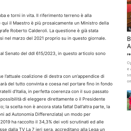
 e torni in vita. Il riferimento terreno è alla
 qui il Maestro è più prosaicamente un Ministro della
S
agrafe Roberto Calderoli. La questione è già stata
rsi nel marzo del 2021 proprio su in questo giornale.
B
A
 al Senato del ddl 615/2023, in questo articolo sono
re
Og
e 
so
se l’attuale coalizione di destra con un’appendice di
om
 sarà del tutto convinta e coesa nel portare fino in fondo
atelli d’Italia, in perfetta coerenza con il suo passato
possibilità di eleggere direttamente o il Presidente
; la scelta non è ancora stata fatta! Dall’altra parte, la
oni ad Autonomia Differenziata) un modo per
019 ha raccolto il 34,3% dei voti scrutinati ed alle
e dalla TV La 7 ieri sera, accreditano alla Lega un