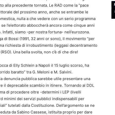
etto alla precedente tornata. Le RAD come la “pace
lettorale del prossimo anno, anche se entrambe le
domestica, nulla a che vedere con un serio programma
o se l’elettorato abboccherà ancora come cinque anni
 Infatti, siamo -per nostra fortuna- nell’eurozona.
a di Bossi (1991, 32 anni or sono), il movimento “per
na richiesta di irrobustimento (leggasi decentramento
 (RSO). Una bella svolta, non c’è di che dire!
occa di Elly Schlein a Napoli il 15 luglio scorso, ha
rido baratto” tra G. Meloni e M. Salvini.
la denuncia pubblica sarebbe utile presentare una
re il deprecabile scambio in itinere. Tornando al DDL
ma di procedere oltre -determini i LEP (livelli
rd minimi dei servizi pubblici indispensabili per
sociali” tutelati dalla Costituzione. Dell’argomento se ne
duta da Sabino Cassese, istituita proprio per dare