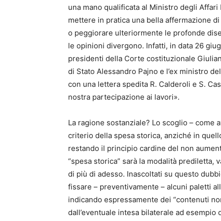
una mano qualificata al Ministro degli Affari 
mettere in pratica una bella affermazione di pr
o peggiorare ulteriormente le profonde dis
le opinioni divergono. Infatti, in data 26 g
presidenti della Corte costituzionale Giulia
di Stato Alessandro Pajno e l’ex ministro d
con una lettera spedita R. Calderoli e S. Ca
nostra partecipazione ai lavori».
La ragione sostanziale? Lo scoglio – come avv
criterio della spesa storica, anziché in quel
restando il principio cardine del non aument
“spesa storica” sarà la modalità prediletta,
di più di adesso. Inascoltati su questo dubbio
fissare – preventivamente – alcuni paletti al
indicando espressamente dei “contenuti non n
dall’eventuale intesa bilaterale ad esempio d