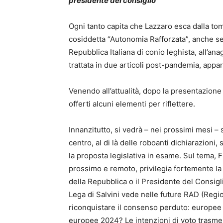
presidente del consiglio
Ogni tanto capita che Lazzaro esca dalla tomba
cosiddetta “Autonomia Rafforzata”, anche se
Repubblica Italiana di conio leghista, all’an
trattata in due articoli post-pandemia, appa
Venendo all’attualità, dopo la presentazione
offerti alcuni elementi per riflettere.
Innanzitutto, si vedrà – nei prossimi mesi – 
centro, al di là delle roboanti dichiarazioni,
la proposta legislativa in esame. Sul tema, Fr
prossimo e remoto, privilegia fortemente la 
della Repubblica o il Presidente del Consiglio
Lega di Salvini vede nelle future RAD (Regi
riconquistare il consenso perduto: europee 2
europee 2024? Le intenzioni di voto trasmess