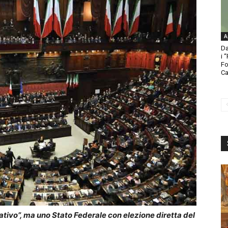
A
Da
i 
Fo
Ca
ativo”, ma uno Stato Federale con elezione diretta del