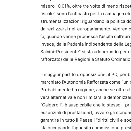
misero 10,01%, oltre tre volte di meno risp
fiscale” sono l’antipasto per la campagna e
strumentalizzazioni riguardano la politica 
da realizzarsi nell’europarlamento. Vedrem
fa, quando venne promessa l’uscita dall’euro.
Invece, dalla Padania indipendente della Leg
Salvini-Presidente” si sta adoperando per u
rafforzato) delle Regioni a Statuto Ordinario
Il maggior partito d’opposizione, il PD, per b
marchiato l’Autonomia Rafforzata come “un or
Probabilmente ha ragione, anche se oltre al
vera alternativa e non limitarsi a demonizza
“Calderoli”, è auspicabile che lo stesso – pri
essenziali di prestazioni), ovvero gli standa
garantire in tutto il Paese i “diritti civili e 
sta occupando l’apposita commissione presie