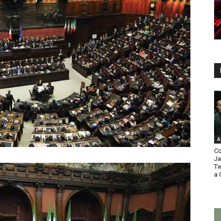
A
Co
Ja
Tw
a 