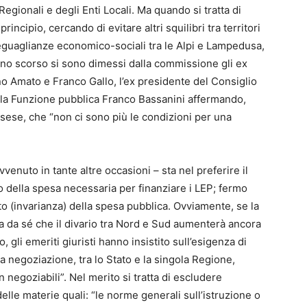
Regionali e degli Enti Locali. Ma quando si tratta di
incipio, cercando di evitare altri squilibri tra territori
eguaglianze economico-sociali tra le Alpi e Lampedusa,
iugno scorso si sono dimessi dalla commissione gli ex
no Amato e Franco Gallo, l’ex presidente del Consiglio
ella Funzione pubblica Franco Bassanini affermando,
ssese, che “non ci sono più le condizioni per una
enuto in tante altre occasioni – sta nel preferire il
lo della spesa necessaria per finanziare i LEP; fermo
o (invarianza) della spesa pubblica. Ovviamente, se la
 va da sé che il divario tra Nord e Sud aumenterà ancora
, gli emeriti giuristi hanno insistito sull’esigenza di
la negoziazione, tra lo Stato e la singola Regione,
egoziabili”. Nel merito si tratta di escludere
elle materie quali: “le norme generali sull’istruzione o