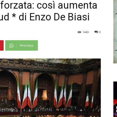
forzata: così aumenta
Sud * di Enzo De Biasi
1443
0
WhatsApp