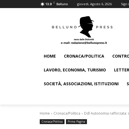
C
giovedì, Agosto 6, 2026
Sign i
13.9
Belluno
HOME
CRONACA/POLITICA
CONTRO
LAVORO, ECONOMIA, TURISMO
LETTER
SOCIETÀ, ASSOCIAZIONI, ISTITUZIONI
Home
Cronaca/Politica
Ddl Autonomia rafforzata: co
Cronaca/Politica
Prima Pagina