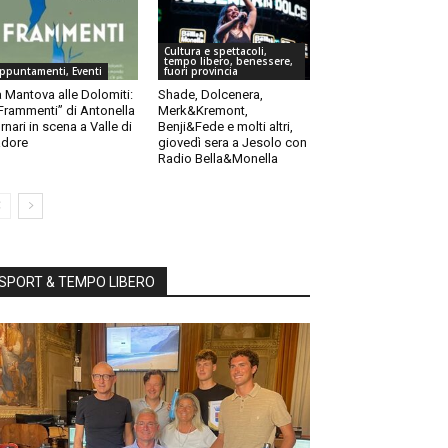
Cultura e spettacoli,
tempo libero, benessere,
ppuntamenti, Eventi
fuori provincia
 Mantova alle Dolomiti:
Shade, Dolcenera,
“Frammenti” di Antonella
Merk&Kremont,
rnari in scena a Valle di
Benji&Fede e molti altri,
dore
giovedì sera a Jesolo con
Radio Bella&Monella
SPORT & TEMPO LIBERO