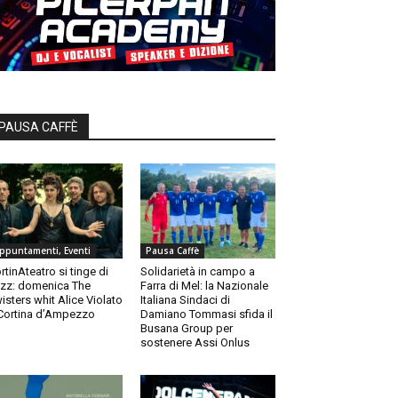
PAUSA CAFFÈ
ppuntamenti, Eventi
Pausa Caffè
rtinAteatro si tinge di
Solidarietà in campo a
zz: domenica The
Farra di Mel: la Nazionale
isters whit Alice Violato
Italiana Sindaci di
Cortina d’Ampezzo
Damiano Tommasi sfida il
Busana Group per
sostenere Assi Onlus