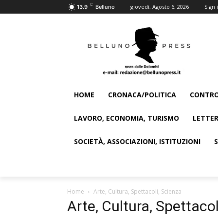
C
giovedì, Agosto 6, 2026
Sign i
13.9
Belluno
HOME
CRONACA/POLITICA
CONTRO
LAVORO, ECONOMIA, TURISMO
LETTER
SOCIETÀ, ASSOCIAZIONI, ISTITUZIONI
Home
Arte, Cultura, Spettacoli, Scienza
Arte, Cultura, Spettacol