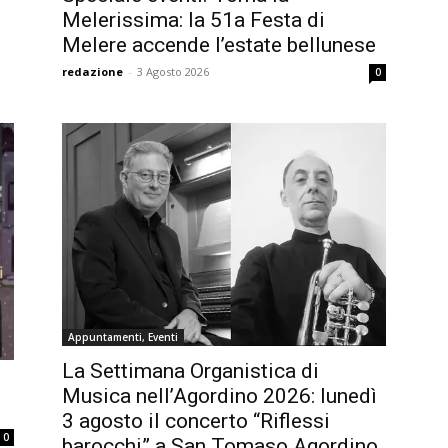
Melerissima: la 51a Festa di
Melere accende l’estate bellunese
redazione
-
3 Agosto 2026
0
Appuntamenti, Eventi
La Settimana Organistica di
Musica nell’Agordino 2026: lunedì
3 agosto il concerto “Riflessi
0
barocchi” a San Tomaso Agordino