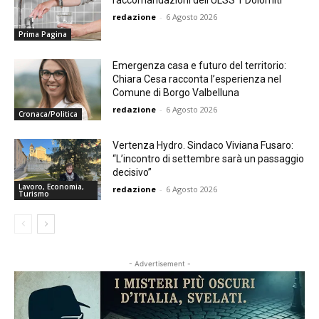
redazione
-
6 Agosto 2026
Prima Pagina
Emergenza casa e futuro del territorio:
Chiara Cesa racconta l’esperienza nel
Comune di Borgo Valbelluna
redazione
-
6 Agosto 2026
Cronaca/Politica
Vertenza Hydro. Sindaco Viviana Fusaro:
“L’incontro di settembre sarà un passaggio
decisivo”
Lavoro, Economia,
redazione
-
6 Agosto 2026
Turismo
- Advertisement -