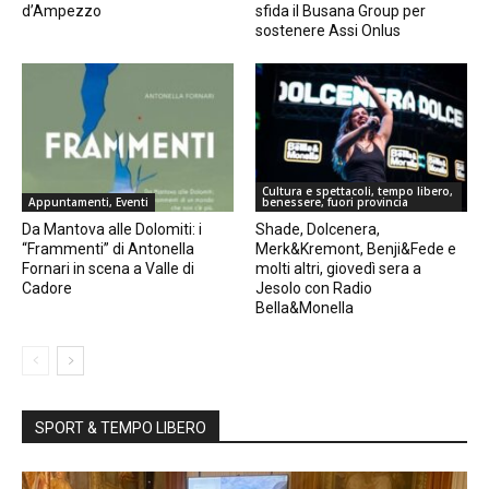
d’Ampezzo
sfida il Busana Group per
sostenere Assi Onlus
Cultura e spettacoli, tempo libero,
Appuntamenti, Eventi
benessere, fuori provincia
Da Mantova alle Dolomiti: i
Shade, Dolcenera,
“Frammenti” di Antonella
Merk&Kremont, Benji&Fede e
Fornari in scena a Valle di
molti altri, giovedì sera a
Cadore
Jesolo con Radio
Bella&Monella
SPORT & TEMPO LIBERO