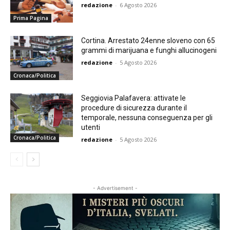
redazione
-
6 Agosto 2026
Prima Pagina
Cortina. Arrestato 24enne sloveno con 65
grammi di marijuana e funghi allucinogeni
redazione
-
5 Agosto 2026
Cronaca/Politica
Seggiovia Palafavera: attivate le
procedure di sicurezza durante il
temporale, nessuna conseguenza per gli
utenti
Cronaca/Politica
redazione
-
5 Agosto 2026
- Advertisement -