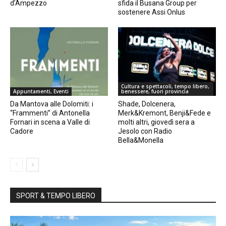
d’Ampezzo
sfida il Busana Group per
sostenere Assi Onlus
Cultura e spettacoli, tempo libero,
Appuntamenti, Eventi
benessere, fuori provincia
Da Mantova alle Dolomiti: i
Shade, Dolcenera,
“Frammenti” di Antonella
Merk&Kremont, Benji&Fede e
Fornari in scena a Valle di
molti altri, giovedì sera a
Cadore
Jesolo con Radio
Bella&Monella
SPORT & TEMPO LIBERO