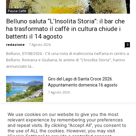
Pausa Caffè
Belluno saluta “L’Insolita Storia”: il bar che
ha trasformato il caffè in cultura chiude i
battenti il 14 agosto
redazione
-
7 Agosto 2026
0
Belluno, 07/08/2026 - C’è una nota di malinconia nell’aria in centro a
Belluno. Romana e Giuliana, le anime di "L’Insolita Storia", hanno
annunciato la...
Giro del Lago di Santa Croce 2026.
Appuntamento domenica 16 agosto
7 Agosto 2026
Belluno rende omaggio ai cugini
We use cookies on our website to give you the most
Alessandro e Andrea Bristot
relevant experience by remembering your preferences
and repeat visits. By clicking “Accept All”, you consent to
6 Agosto 2026
the use of ALL the cookies. However, you may visit