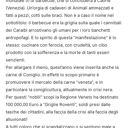
mondiale (!) di barbecue, che si concluderà a Caorle
(Venezia). Un’orgia di cadaveri di Animali ammazzati e
fatti a pezzi, cotti sulle braci. Non è a caso il nome nel
sottotitolo: il barbecue era la griglia sulla quale i cannibali
dei Caraibi arrostivano gli umani per i loro banchetti
antropofagi. E lo spirito di questa “manifestazione” è lo
stesso: cucinare con ferocia, con crudeltà, un cibo
prodotto con la sofferenza e la morte di tanti esseri
senzienti.
Per allargare il menù, quest’anno viene inserita anche la
carne di Coniglio. In effetti lo scopo primario è
promuovere il mercato della carne “veneta”, e in
particolare la coniglicultura, attualmente in crisi nera.
Per questi “nobili” scopi la Regione Veneto ha destinato
100 000,00 Euro a “Griglie Roventi”, soldi presi dalle
tasche dei cittadini, alla faccia della crisi alla faccia degli
alluvionati!
A tutti coloro che si scandalizzano o si sentono male a