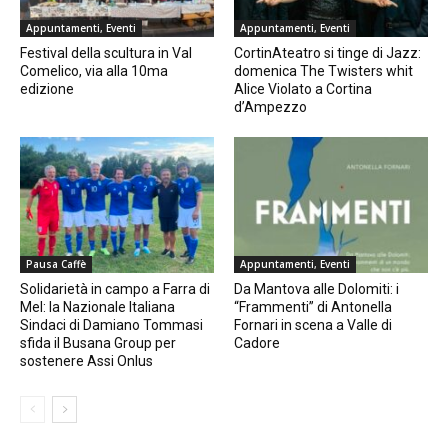
Appuntamenti, Eventi
Appuntamenti, Eventi
Festival della scultura in Val
CortinAteatro si tinge di Jazz:
Comelico, via alla 10ma
domenica The Twisters whit
edizione
Alice Violato a Cortina
d’Ampezzo
Pausa Caffè
Appuntamenti, Eventi
Solidarietà in campo a Farra di
Da Mantova alle Dolomiti: i
Mel: la Nazionale Italiana
“Frammenti” di Antonella
Sindaci di Damiano Tommasi
Fornari in scena a Valle di
sfida il Busana Group per
Cadore
sostenere Assi Onlus