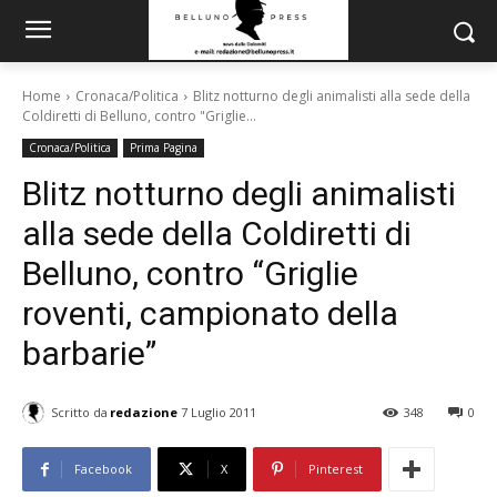
Home
Cronaca/Politica
Blitz notturno degli animalisti alla sede della
Coldiretti di Belluno, contro "Griglie...
Cronaca/Politica
Prima Pagina
Blitz notturno degli animalisti
alla sede della Coldiretti di
Belluno, contro “Griglie
roventi, campionato della
barbarie”
Scritto da
redazione
7 Luglio 2011
348
0
Facebook
X
Pinterest