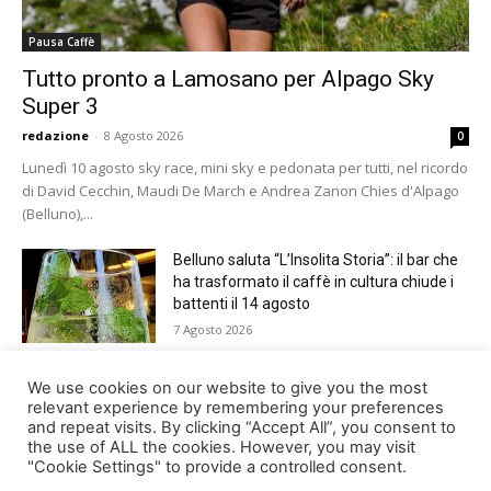
Pausa Caffè
Tutto pronto a Lamosano per Alpago Sky
Super 3
redazione
-
8 Agosto 2026
0
Lunedì 10 agosto sky race, mini sky e pedonata per tutti, nel ricordo
di David Cecchin, Maudi De March e Andrea Zanon Chies d'Alpago
(Belluno),...
Belluno saluta “L’Insolita Storia”: il bar che
ha trasformato il caffè in cultura chiude i
battenti il 14 agosto
7 Agosto 2026
Giro del Lago di Santa Croce 2026.
We use cookies on our website to give you the most
Appuntamento domenica 16 agosto
relevant experience by remembering your preferences
and repeat visits. By clicking “Accept All”, you consent to
7 Agosto 2026
the use of ALL the cookies. However, you may visit
"Cookie Settings" to provide a controlled consent.