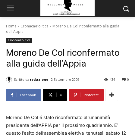
Home
Cronaca/Politica
Moreno De Col riconfermato alla guida
dell'Appia
Cronaca/Politica
Moreno De Col riconfermato
alla guida dell’Appia
Scritto da
redazione
12 Settembre 2009
434
0
Facebook
X
Pinterest
Moreno De Col é stato riconfermato all’unanimità
presidente dell’APPIA per il prossimo quadriennio. E’
questo l’esito dell’assemblea elettiva tenutasi sabato 12