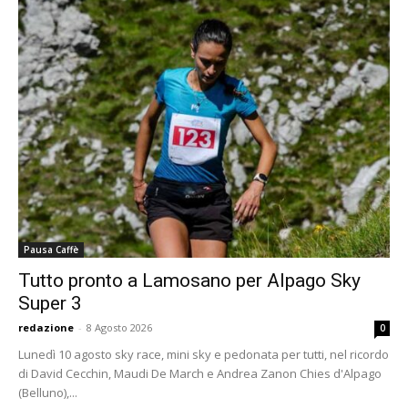
Pausa Caffè
Tutto pronto a Lamosano per Alpago Sky
Super 3
redazione
-
8 Agosto 2026
0
Lunedì 10 agosto sky race, mini sky e pedonata per tutti, nel ricordo
di David Cecchin, Maudi De March e Andrea Zanon Chies d'Alpago
(Belluno),...