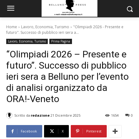
Home
Lavoro, Economia, Turismo
"Olimpiadi 2026 - Presente e
futuro". Successo di pubblico ieri sera a...
Lavoro, Economia, Turismo
Prima Pagina
“Olimpiadi 2026 – Presente e
futuro”. Successo di pubblico
ieri sera a Belluno per l’evento
di analisi organizzato da
ORA!-Veneto
Scritto da
redazione
21 Dicembre 2025
1654
0
Facebook
X
Pinterest