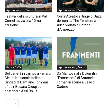
Appuntamenti, Eventi
Appuntamenti, Eventi
Festival della scultura in Val
CortinAteatro si tinge di Jazz:
Comelico, via alla 10ma
domenica The Twisters whit
edizione
Alice Violato a Cortina
d’Ampezzo
Pausa Caffè
Appuntamenti, Eventi
Solidarietà in campo a Farra di
Da Mantova alle Dolomiti: i
Mel: la Nazionale Italiana
“Frammenti” di Antonella
Sindaci di Damiano Tommasi
Fornari in scena a Valle di
sfida il Busana Group per
Cadore
sostenere Assi Onlus