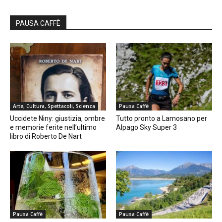
PAUSA CAFFÈ
Arte, Cultura, Spettacoli, Scienza
Pausa Caffè
Uccidete Niny: giustizia, ombre
Tutto pronto a Lamosano per
e memorie ferite nell’ultimo
Alpago Sky Super 3
libro di Roberto De Nart
Pausa Caffè
Pausa Caffè