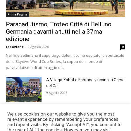
Prima Pagina
Paracadutismo, Trofeo Città di Belluno.
Germania davanti a tutti nella 37ma
edizione
redazione
-
9 Agosto 2026
0
Nel fine settimana il capoluogo dolomitico ha ospitato lo spettacolo
delle Skydive World Cup Series, la coppa del mondo di
paracadutismo di atterraggio di...
A Villaga Zabot e Fontana vincono la Corsa
del Gal
9 Agosto 2026
Come i possessori di criptovalute possono
We use cookies on our website to give you the most
utilizzare SHRMiner
relevant experience by remembering your preferences
and repeat visits. By clicking “Accept All”, you consent to
9 Agosto 2026
the use of ALL the cookies. However, you may visit