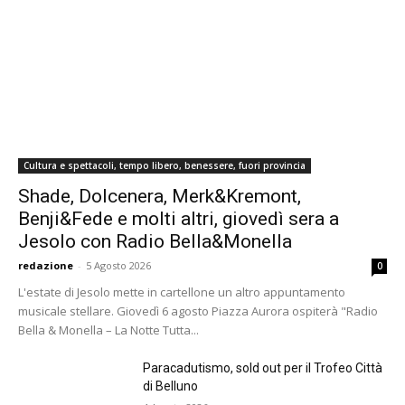
Cultura e spettacoli, tempo libero, benessere, fuori provincia
Shade, Dolcenera, Merk&Kremont,
Benji&Fede e molti altri, giovedì sera a
Jesolo con Radio Bella&Monella
redazione
-
5 Agosto 2026
0
L'estate di Jesolo mette in cartellone un altro appuntamento
musicale stellare. Giovedì 6 agosto Piazza Aurora ospiterà "Radio
Bella & Monella – La Notte Tutta...
Paracadutismo, sold out per il Trofeo Città
di Belluno