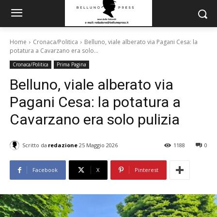
Home
Cronaca/Politica
Belluno, viale alberato via Pagani Cesa: la
potatura a Cavarzano era solo...
Cronaca/Politica
Prima Pagina
Belluno, viale alberato via
Pagani Cesa: la potatura a
Cavarzano era solo pulizia
Scritto da
redazione
25 Maggio 2026
1188
0
Facebook
X
Pinterest