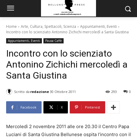
Home
Arte, Cultura, Spettacoli, Scienza
Appuntamenti, Eventi
Incontro con lo scienziato Antonino Zichichi mercoledì a Santa Giustina
Appuntamenti, Eventi
Pausa Caffè
Incontro con lo scienziato
Antonino Zichichi mercoledì a
Santa Giustina
Scritto da
redazione
30 Ottobre 2011
293
0
Facebook
X
Pinterest
Mercoledì 2 novembre 2011 alle ore 20.30 il Centro Papa
Luciani di Santa Giustina Bellunese ospita l’incontro con il