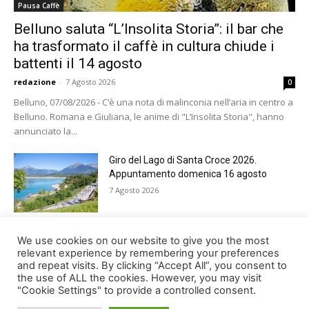
Pausa Caffè
Belluno saluta “L’Insolita Storia”: il bar che
ha trasformato il caffè in cultura chiude i
battenti il 14 agosto
redazione
-
7 Agosto 2026
0
Belluno, 07/08/2026 - C’è una nota di malinconia nell’aria in centro a
Belluno. Romana e Giuliana, le anime di "L’Insolita Storia", hanno
annunciato la...
Giro del Lago di Santa Croce 2026.
Appuntamento domenica 16 agosto
7 Agosto 2026
Belluno rende omaggio ai cugini
We use cookies on our website to give you the most
Alessandro e Andrea Bristot
relevant experience by remembering your preferences
and repeat visits. By clicking “Accept All”, you consent to
6 Agosto 2026
the use of ALL the cookies. However, you may visit
"Cookie Settings" to provide a controlled consent.