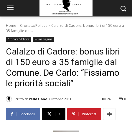
Home
Cronaca/Politica
Calalzo di Cadore: bonus libri di 150 euro a
35 famiglie dal...
Cronaca/Politica
Prima Pagina
Calalzo di Cadore: bonus libri
di 150 euro a 35 famiglie dal
Comune. De Carlo: “Fissiamo
le priorità sociali”
Scritto da
redazione
3 Ottobre 2011
268
0
Facebook
X
Pinterest