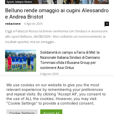
Sport, tempo libero
Belluno rende omaggio ai cugini Alessandro
e Andrea Bristot
redazione
-
6 Agosto 2026
0
Oggi a Palazzo Rosso la breve cerimonia con Sindaco e assessore
allo sport Belluno, 06/08/2026 - Non soltanto un riconoscimento ai
risultati sportivi, ma un omaggio...
Solidarietà in campo a Farra di Mel: la
Nazionale Italiana Sindaci di Damiano
Tommasi sfida il Busana Group per
sostenere Assi Onlus
6 Agosto 2026
Shade, Dolcenera, Merk&Kremont,
We use cookies on our website to give you the most
Benji&Fede e molti altri, giovedì sera a
relevant experience by remembering your preferences
and repeat visits. By clicking “Accept All”, you consent to
Jesolo con Radio Bella&Monella
the use of ALL the cookies. However, you may visit
5 Agosto 2026
"Cookie Settings" to provide a controlled consent.
Cookie Settings
Accept All