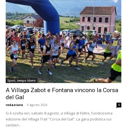
Sport, tempo libero
A Villaga Zabot e Fontana vincono la Corsa
del Gal
redazione
-
9 Agosto 2026
0
Si è svolta ieri, sabato 8 agosto, a Villaga di Feltre, l’undicesima
edizione del Villaga Trail "Corsa del Gal”. La gara podistica sui
sentieri...