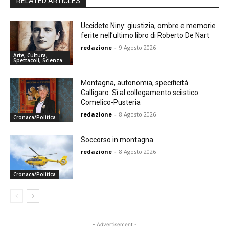
RELATED ARTICLES
Uccidete Niny: giustizia, ombre e memorie
ferite nell’ultimo libro di Roberto De Nart
redazione
-
9 Agosto 2026
Arte, Cultura,
Spettacoli, Scienza
Montagna, autonomia, specificità.
Calligaro: Sì al collegamento sciistico
Comelico-Pusteria
redazione
-
8 Agosto 2026
Cronaca/Politica
Soccorso in montagna
redazione
-
8 Agosto 2026
Cronaca/Politica
- Advertisement -