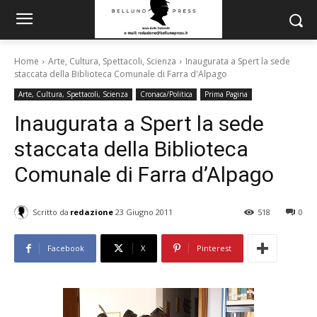
Home
Arte, Cultura, Spettacoli, Scienza
Inaugurata a Spert la sede
staccata della Biblioteca Comunale di Farra d'Alpago
Arte, Cultura, Spettacoli, Scienza
Cronaca/Politica
Prima Pagina
Inaugurata a Spert la sede
staccata della Biblioteca
Comunale di Farra d’Alpago
Scritto da
redazione
23 Giugno 2011
518
0
Facebook
X
Pinterest