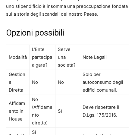
uno stipendificio è insomma una preoccupazione fondata
sulla storia degli scandali del nostro Paese.
Opzioni possibili
L’Ente
Serve
Modalità
partecipa
una
Note Legali
a gare?
società?
Gestion
Solo per
e
No
No
autoconsumo degli
Diretta
edifici comunali.
No
Affidam
(Affidame
Deve rispettare il
ento in
Sì
nto
D.Lgs. 175/2016.
House
diretto)
Sì