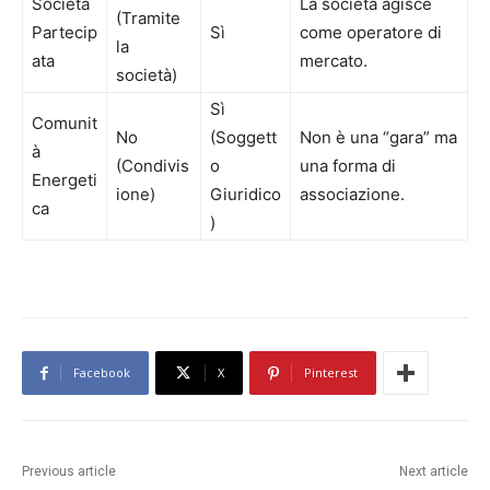
Società
La società agisce
(Tramite
Partecip
Sì
come operatore di
la
ata
mercato.
società)
Sì
Comunit
No
(Soggett
Non è una “gara” ma
à
(Condivis
o
una forma di
Energeti
ione)
Giuridico
associazione.
ca
)
Facebook
X
Pinterest
Previous article
Next article