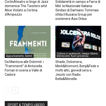
CortinAteatro si tinge di Jazz:
Solidarietà in campo a Farra di
domenica The Twisters whit
Mel: la Nazionale Italiana
Alice Violato a Cortina
Sindaci di Damiano Tommasi
d’Ampezzo
sfida il Busana Group per
sostenere Assi Onlus
Cultura e spettacoli, tempo libero,
Appuntamenti, Eventi
benessere, fuori provincia
Da Mantova alle Dolomiti: i
Shade, Dolcenera,
“Frammenti” di Antonella
Merk&Kremont, Benji&Fede e
Fornari in scena a Valle di
molti altri, giovedì sera a
Cadore
Jesolo con Radio
Bella&Monella
SPORT & TEMPO LIBERO