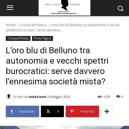
Home
Cronaca/Politica
L’oro blu di Belluno tra autonomia e vecchi
spettri burocratici: serve davvero...
Cronaca/Politica
Prima Pagina
L’oro blu di Belluno tra
autonomia e vecchi spettri
burocratici: serve davvero
l’ennesima società mista?
Scritto da
redazione
24 Maggio 2026
1674
0
Facebook
X
Pinterest