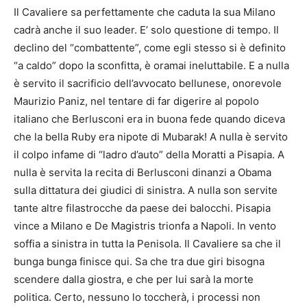
Il Cavaliere sa perfettamente che caduta la sua Milano
cadrà anche il suo leader. E’ solo questione di tempo. Il
declino del “combattente”, come egli stesso si è definito
“a caldo” dopo la sconfitta, è oramai ineluttabile. E a nulla
è servito il sacrificio dell’avvocato bellunese, onorevole
Maurizio Paniz, nel tentare di far digerire al popolo
italiano che Berlusconi era in buona fede quando diceva
che la bella Ruby era nipote di Mubarak! A nulla è servito
il colpo infame di “ladro d’auto” della Moratti a Pisapia. A
nulla è servita la recita di Berlusconi dinanzi a Obama
sulla dittatura dei giudici di sinistra. A nulla son servite
tante altre filastrocche da paese dei balocchi. Pisapia
vince a Milano e De Magistris trionfa a Napoli. In vento
soffia a sinistra in tutta la Penisola. Il Cavaliere sa che il
bunga bunga finisce qui. Sa che tra due giri bisogna
scendere dalla giostra, e che per lui sarà la morte
politica. Certo, nessuno lo toccherà, i processi non