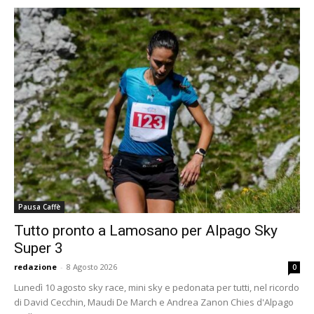
Pausa Caffè
Tutto pronto a Lamosano per Alpago Sky
Super 3
redazione
-
8 Agosto 2026
0
Lunedì 10 agosto sky race, mini sky e pedonata per tutti, nel ricordo
di David Cecchin, Maudi De March e Andrea Zanon Chies d'Alpago