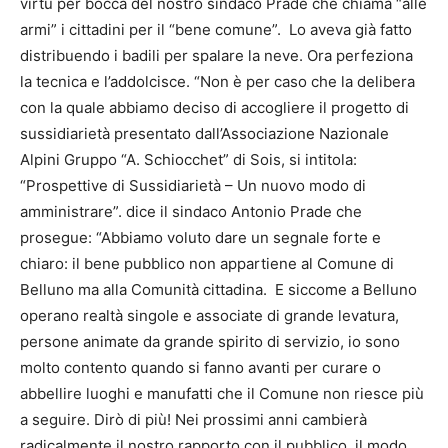
virtù per bocca del nostro sindaco Prade che chiama “alle
armi” i cittadini per il “bene comune”. Lo aveva già fatto
distribuendo i badili per spalare la neve. Ora perfeziona
la tecnica e l’addolcisce. “Non è per caso che la delibera
con la quale abbiamo deciso di accogliere il progetto di
sussidiarietà presentato dall’Associazione Nazionale
Alpini Gruppo “A. Schiocchet” di Sois, si intitola:
“Prospettive di Sussidiarietà – Un nuovo modo di
amministrare”. dice il sindaco Antonio Prade che
prosegue: “Abbiamo voluto dare un segnale forte e
chiaro: il bene pubblico non appartiene al Comune di
Belluno ma alla Comunità cittadina. E siccome a Belluno
operano realtà singole e associate di grande levatura,
persone animate da grande spirito di servizio, io sono
molto contento quando si fanno avanti per curare o
abbellire luoghi e manufatti che il Comune non riesce più
a seguire. Dirò di più! Nei prossimi anni cambierà
radicalmente il nostro rapporto con il pubblico, il modo