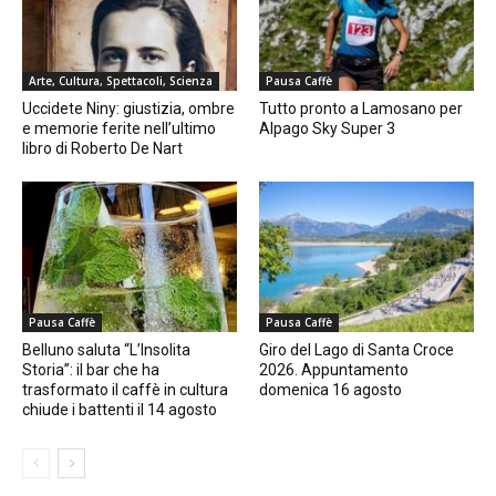
Arte, Cultura, Spettacoli, Scienza
Pausa Caffè
Uccidete Niny: giustizia, ombre
Tutto pronto a Lamosano per
e memorie ferite nell’ultimo
Alpago Sky Super 3
libro di Roberto De Nart
Pausa Caffè
Pausa Caffè
Belluno saluta “L’Insolita
Giro del Lago di Santa Croce
Storia”: il bar che ha
2026. Appuntamento
trasformato il caffè in cultura
domenica 16 agosto
chiude i battenti il 14 agosto