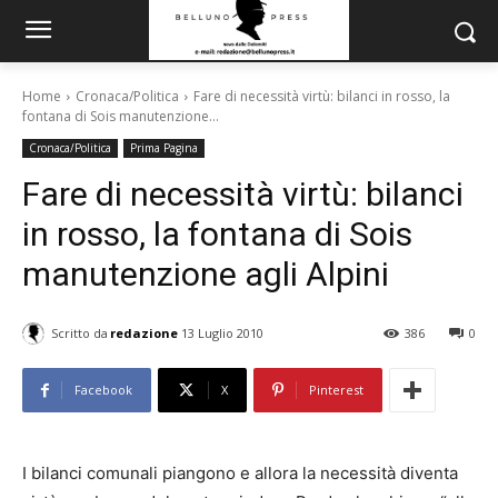
Home
Cronaca/Politica
Fare di necessità virtù: bilanci in rosso, la
fontana di Sois manutenzione...
Cronaca/Politica
Prima Pagina
Fare di necessità virtù: bilanci
in rosso, la fontana di Sois
manutenzione agli Alpini
Scritto da
redazione
13 Luglio 2010
386
0
Facebook
X
Pinterest
I bilanci comunali piangono e allora la necessità diventa