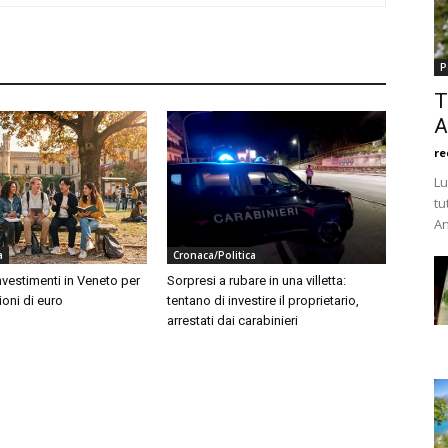
P
T
A
re
Lu
tu
An
a
Cronaca/Politica
investimenti in Veneto per
Sorpresi a rubare in una villetta:
ioni di euro
tentano di investire il proprietario,
arrestati dai carabinieri