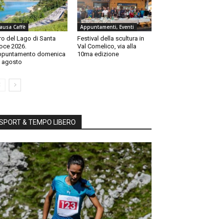
ausa Caffè
Appuntamenti, Eventi
ro del Lago di Santa
Festival della scultura in
oce 2026.
Val Comelico, via alla
ppuntamento domenica
10ma edizione
 agosto
SPORT & TEMPO LIBERO