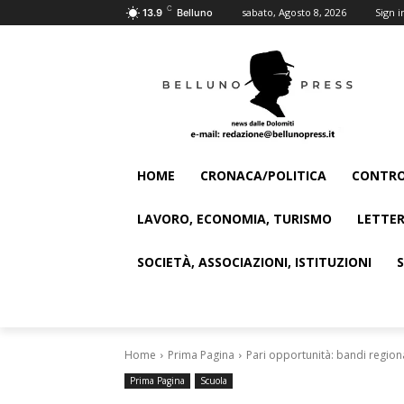
C
sabato, Agosto 8, 2026
Sign i
13.9
Belluno
HOME
CRONACA/POLITICA
CONTRO
LAVORO, ECONOMIA, TURISMO
LETTER
SOCIETÀ, ASSOCIAZIONI, ISTITUZIONI
Home
Prima Pagina
Pari opportunità: bandi regional
Prima Pagina
Scuola