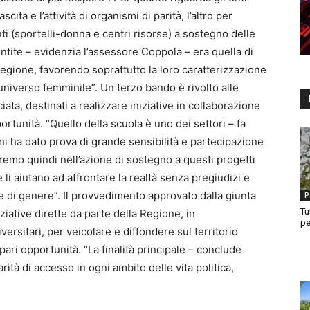
cita e l’attività di organismi di parità, l’altro per
i (sportelli-donna e centri risorse) a sostegno delle
ntite – evidenzia l’assessore Coppola – era quella di
regione, favorendo soprattutto la loro caratterizzazione
l’universo femminile”. Un terzo bando è rivolto alle
ata, destinati a realizzare iniziative in collaborazione
ortunità. “Quello della scuola è uno dei settori – fa
nni ha dato prova di grande sensibilità e partecipazione
emo quindi nell’azione di sostegno a questi progetti
li aiutano ad affrontare la realtà senza pregiudizi e
ze di genere”. Il provvedimento approvato dalla giunta
P
Tu
iative dirette da parte della Regione, in
pe
iversitari, per veicolare e diffondere sul territorio
ri opportunità. “La finalità principale – conclude
rità di accesso in ogni ambito delle vita politica,