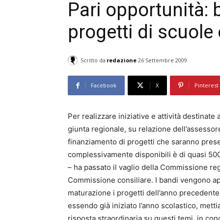
Pari opportunità: 
progetti di scuole 
Scritto da
redazione
26 Settembre 2009
Facebook
X
Pinterest
Per realizzare iniziative e attività destinat
giunta regionale, su relazione dell’assessor
finanziamento di progetti che saranno presen
complessivamente disponibili è di quasi 500 
– ha passato il vaglio della Commissione re
Commissione consiliare. I bandi vengono ap
maturazione i progetti dell’anno precedente,
essendo già iniziato l’anno scolastico, mett
risposta straordinaria su questi temi, in con