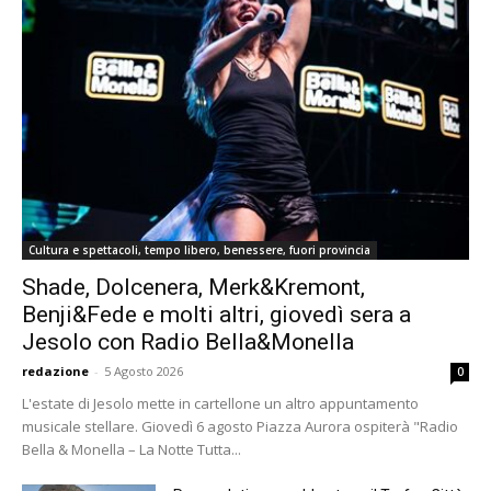
Cultura e spettacoli, tempo libero, benessere, fuori provincia
Shade, Dolcenera, Merk&Kremont,
Benji&Fede e molti altri, giovedì sera a
Jesolo con Radio Bella&Monella
redazione
-
5 Agosto 2026
0
L'estate di Jesolo mette in cartellone un altro appuntamento
musicale stellare. Giovedì 6 agosto Piazza Aurora ospiterà "Radio
Bella & Monella – La Notte Tutta...