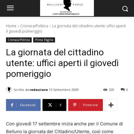
Home
Cronaca/Politica
La giornata del cittadino utente: uffici aperti
il giovedì pomeriggio
Cronaca/Politica
Prima Pagina
La giornata del cittadino
utente: uffici aperti il giovedì
pomeriggio
Scritto da
redazione
15 Settembre 2009
320
0
Facebook
X
Pinterest
Con giovedì 17 settembre inizia anche per il Comune di
Belluno la giornata del Cittadino/Utente, così come