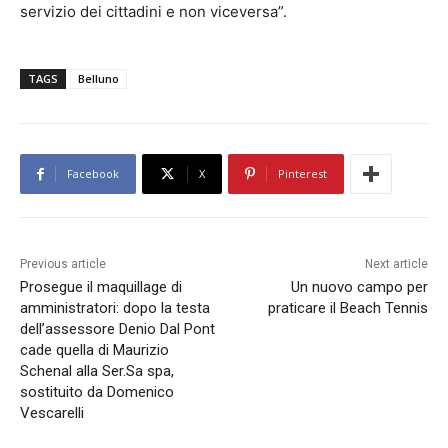
servizio dei cittadini e non viceversa”.
TAGS
Belluno
Facebook
X
Pinterest
Previous article
Next article
Prosegue il maquillage di
Un nuovo campo per
amministratori: dopo la testa
praticare il Beach Tennis
dell’assessore Denio Dal Pont
cade quella di Maurizio
Schenal alla Ser.Sa spa,
sostituito da Domenico
Vescarelli