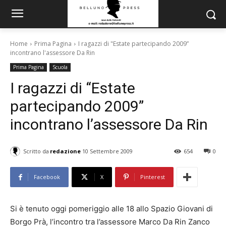
Home
Prima Pagina
I ragazzi di "Estate partecipando 2009”
incontrano l'assessore Da Rin
Prima Pagina
Scuola
I ragazzi di “Estate
partecipando 2009”
incontrano l’assessore Da Rin
Scritto da
redazione
10 Settembre 2009
654
0
Facebook
X
Pinterest
Si è tenuto oggi pomeriggio alle 18 allo Spazio Giovani di
Borgo Prà, l’incontro tra l’assessore Marco Da Rin Zanco