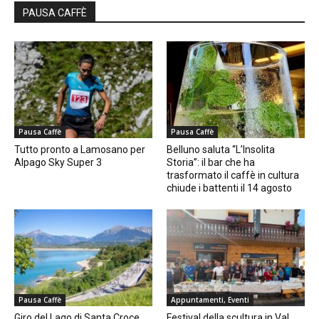
PAUSA CAFFÈ
Pausa Caffè
Pausa Caffè
Tutto pronto a Lamosano per
Belluno saluta “L’Insolita
Alpago Sky Super 3
Storia”: il bar che ha
trasformato il caffè in cultura
chiude i battenti il 14 agosto
Pausa Caffè
Appuntamenti, Eventi
Giro del Lago di Santa Croce
Festival della scultura in Val