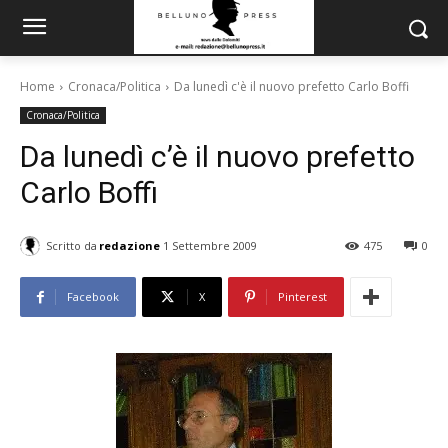
Home
Cronaca/Politica
Da lunedì c'è il nuovo prefetto Carlo Boffi
Cronaca/Politica
Da lunedì c’è il nuovo prefetto
Carlo Boffi
Scritto da
redazione
1 Settembre 2009
475
0
Facebook
X
Pinterest