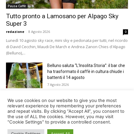
Pausa Caffè
Tutto pronto a Lamosano per Alpago Sky
Super 3
redazione
-
8 Agosto 2026
0
Lunedì 10 agosto sky race, mini sky e pedonata per tutti, nel ricordo
di David Cecchin, Maudi De March e Andrea Zanon Chies d'Alpago
(Belluno),...
Belluno saluta “L’Insolita Storia”: il bar che
ha trasformato il caffè in cultura chiude i
battenti il 14 agosto
7 Agosto 2026
Giro del Lago di Santa Croce 2026.
We use cookies on our website to give you the most
Appuntamento domenica 16 agosto
relevant experience by remembering your preferences
and repeat visits. By clicking “Accept All”, you consent to
7 Agosto 2026
the use of ALL the cookies. However, you may visit
"Cookie Settings" to provide a controlled consent.
Cookie Settings
Accept All