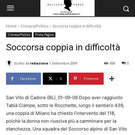
Home
Cronaca/Politica
Soccorsa coppia in difficoltà
Cronaca/Politica
Prima Pagina
Soccorsa coppia in difficoltà
Scritto da
redazione
1 Settembre 2009
438
0
Facebook
X
Pinterest
San Vito di Cadore (BL), 01-09-09 Dopo aver raggiunto
Tabià Ciampe, sotto le Rocchette, lungo il sentiero 436,
una coppia di Milano ha chiesto l’intervento del 118,
poichè la donna non riusciva più a camminare per la
stanchezza. Una squadra del Soccorso alpino di San Vito