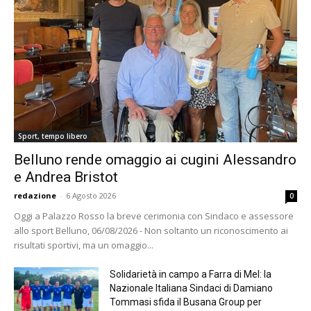
Sport, tempo libero
Belluno rende omaggio ai cugini Alessandro
e Andrea Bristot
redazione
-
6 Agosto 2026
0
Oggi a Palazzo Rosso la breve cerimonia con Sindaco e assessore
allo sport Belluno, 06/08/2026 - Non soltanto un riconoscimento ai
risultati sportivi, ma un omaggio...
Solidarietà in campo a Farra di Mel: la
Nazionale Italiana Sindaci di Damiano
Tommasi sfida il Busana Group per