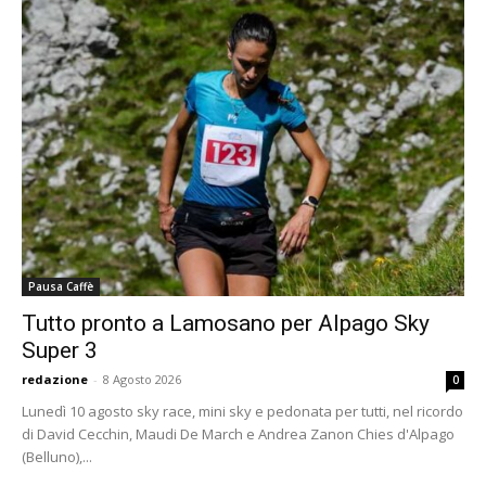
Pausa Caffè
Tutto pronto a Lamosano per Alpago Sky
Super 3
redazione
-
8 Agosto 2026
0
Lunedì 10 agosto sky race, mini sky e pedonata per tutti, nel ricordo
di David Cecchin, Maudi De March e Andrea Zanon Chies d'Alpago
(Belluno),...