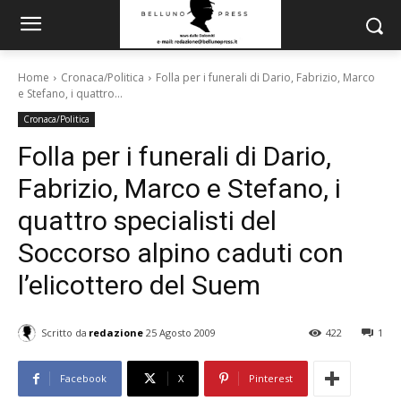
Home
Cronaca/Politica
Folla per i funerali di Dario, Fabrizio, Marco
e Stefano, i quattro...
Cronaca/Politica
Folla per i funerali di Dario,
Fabrizio, Marco e Stefano, i
quattro specialisti del
Soccorso alpino caduti con
l’elicottero del Suem
Scritto da
redazione
25 Agosto 2009
422
1
Facebook
X
Pinterest