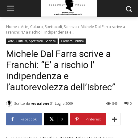
Home
Arte, Cultura, Spettacoli, Scienza
Michele Dal Farra scrive a
Franchi: "E' a rischio l' indipendenza e...
Arte, Cultura, Spettacoli, Scienza
Cronaca/Politica
Michele Dal Farra scrive a
Franchi: “E’ a rischio l’
indipendenza e
l’autorevolezza dell’Isbrec”
Scritto da
redazione
31 Luglio 2009
549
0
Facebook
X
Pinterest