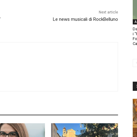
Next article
’
Le news musicali di RockBelluno
A
Da
i 
Fo
Ca