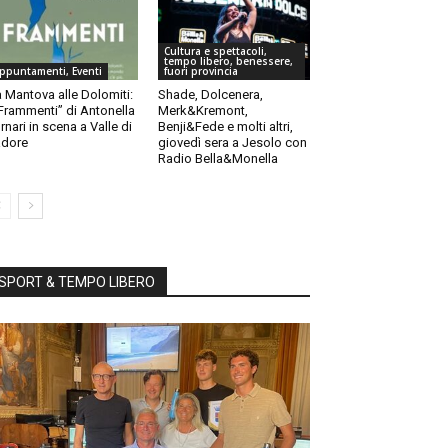
Cultura e spettacoli,
tempo libero, benessere,
ppuntamenti, Eventi
fuori provincia
 Mantova alle Dolomiti:
Shade, Dolcenera,
“Frammenti” di Antonella
Merk&Kremont,
rnari in scena a Valle di
Benji&Fede e molti altri,
dore
giovedì sera a Jesolo con
Radio Bella&Monella
SPORT & TEMPO LIBERO