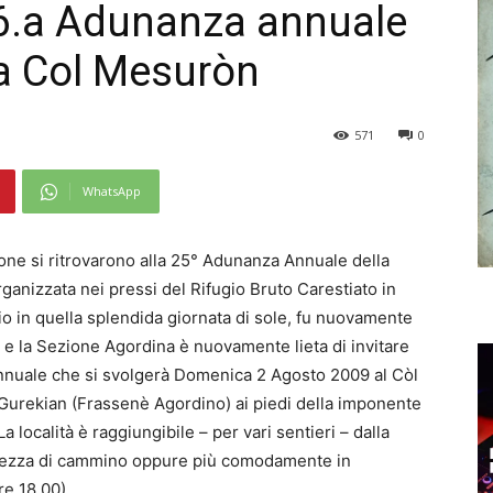
26.a Adunanza annuale
 a Col Mesuròn
571
0
WhatsApp
sone si ritrovarono alla 25° Adunanza Annuale della
ganizzata nei pressi del Rifugio Bruto Carestiato in
io in quella splendida giornata di sole, fu nuovamente
 e la Sezione Agordina è nuovamente lieta di invitare
za Annuale che si svolgerà Domenica 2 Agosto 2009 al Còl
-Gurekian (Frassenè Agordino) ai piedi della imponente
località è raggiungibile – per vari sentieri – dalla
 mezza di cammino oppure più comodamente in
re 18.00).