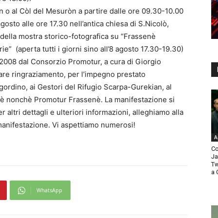
an o al Còl del Mesuròn a partire dalle ore 09.30-10.00
gosto alle ore 17.30 nell’antica chiesa di S.Nicolò,
 della mostra storico-fotografica su “Frassenè
” (aperta tutti i giorni sino all’8 agosto 17.30-19.30)
 2008 dal Consorzio Promotur, a cura di Giorgio
are ringraziamento, per l’impegno prestato
gordino, ai Gestori del Rifugio Scarpa-Gurekian, al
nè nonchè Promotur Frassenè. La manifestazione si
altri dettagli e ulteriori informazioni, alleghiamo alla
 manifestazione. Vi aspettiamo numerosi!
A
Co
Ja
Tw
a 
WhatsApp