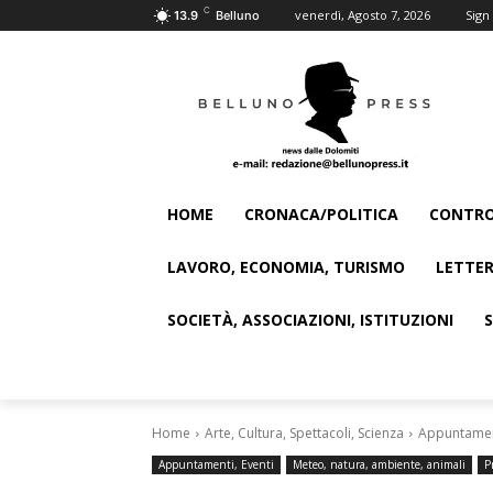
C
venerdì, Agosto 7, 2026
Sign 
13.9
Belluno
HOME
CRONACA/POLITICA
CONTRO
LAVORO, ECONOMIA, TURISMO
LETTER
SOCIETÀ, ASSOCIAZIONI, ISTITUZIONI
Home
Arte, Cultura, Spettacoli, Scienza
Appuntament
Appuntamenti, Eventi
Meteo, natura, ambiente, animali
P