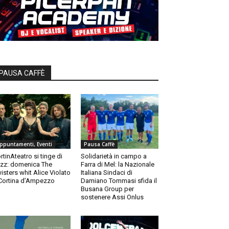
PAUSA CAFFÈ
ppuntamenti, Eventi
Pausa Caffè
rtinAteatro si tinge di
Solidarietà in campo a
zz: domenica The
Farra di Mel: la Nazionale
isters whit Alice Violato
Italiana Sindaci di
Cortina d’Ampezzo
Damiano Tommasi sfida il
Busana Group per
sostenere Assi Onlus