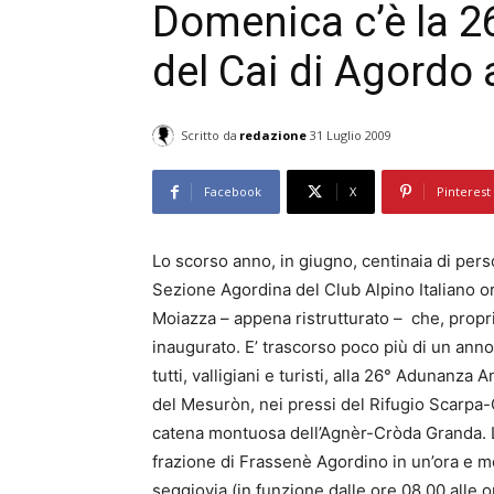
Domenica c’è la 
del Cai di Agordo
Scritto da
redazione
31 Luglio 2009
Facebook
X
Pinterest
Lo scorso anno, in giugno, centinaia di per
Sezione Agordina del Club Alpino Italiano or
Moiazza – appena ristrutturato – che, propr
inaugurato. E’ trascorso poco più di un anno
tutti, valligiani e turisti, alla 26° Adunan
del Mesuròn, nei pressi del Rifugio Scarpa
catena montuosa dell’Agnèr-Cròda Granda. La 
frazione di Frassenè Agordino in un’ora e
seggiovia (in funzione dalle ore 08.00 alle o