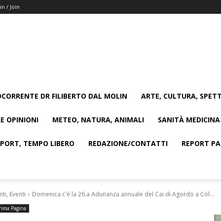
in / Join
CORRENTE DR FILIBERTO DAL MOLIN
ARTE, CULTURA, SPETT
E OPINIONI
METEO, NATURA, ANIMALI
SANITÀ MEDICINA
SPORT, TEMPO LIBERO
REDAZIONE/CONTATTI
REPORT PAG
i, Eventi
Domenica c'è la 26.a Adunanza annuale del Cai di Agordo a Col...
rima Pagina