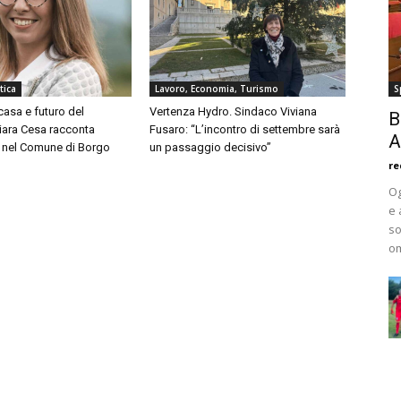
tica
Lavoro, Economia, Turismo
S
asa e futuro del
Vertenza Hydro. Sindaco Viviana
B
Chiara Cesa racconta
Fusaro: “L’incontro di settembre sarà
A
a nel Comune di Borgo
un passaggio decisivo”
re
Og
e 
so
om