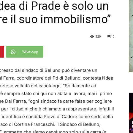
idea di Prade è solo un
are il suo immobilismo”
329
0
WhatsApp
spresso dal sindaco di Belluno può diventare un
l Farra, coordinatore del Pd di Belluno, contesta l’idea
retese velleità del capoluogo. “Solitamente ad
 sempre stato chi qui non abita e lavora, mai il primo
e Dal Farrra, “ogni sindaco fa carte false per cogliere
 per i cittadini che è chiamato a rappresentare. Infatti il
, identifica e candida Pieve di Cadore come sede della
co di Cortina Franceschi. Il Sindaco di Belluno,
i”, ammette che siamo capoluogo solo sulla carta (e