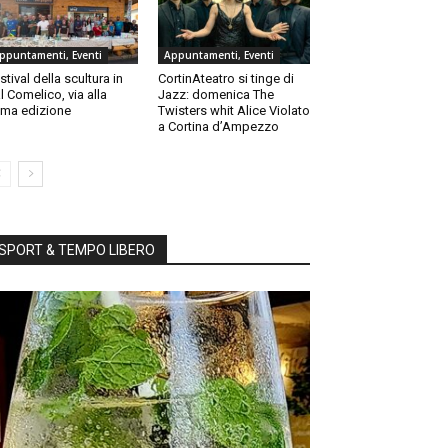
ppuntamenti, Eventi
Appuntamenti, Eventi
stival della scultura in
CortinAteatro si tinge di
l Comelico, via alla
Jazz: domenica The
ma edizione
Twisters whit Alice Violato
a Cortina d’Ampezzo
SPORT & TEMPO LIBERO