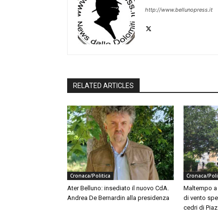
http://www.bellunopress.it
RELATED ARTICLES
Cronaca/Politica
Cronaca/Poli
Ater Belluno: insediato il nuovo CdA.
Maltempo a B
Andrea De Bernardin alla presidenza
di vento spe
cedri di Piaz