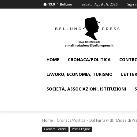
C
sabato, Agosto 8, 2026
Sign i
13.9
Belluno
HOME
CRONACA/POLITICA
CONTRO
LAVORO, ECONOMIA, TURISMO
LETTER
SOCIETÀ, ASSOCIAZIONI, ISTITUZIONI
Home
Cronaca/Politica
Dal Farra (Pd): "L'idea di Pra
Cronaca/Politica
Prima Pagina