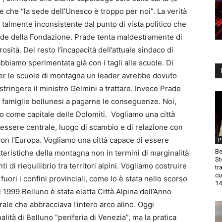
 che “la sede dell’Unesco è troppo per noi”. La verità
 talmente inconsistente dal punto di vista politico che
sede della Fondazione. Prade tenta maldestramente di
sità. Del resto l’incapacità dell’attuale sindaco di
abbiamo sperimentata già con i tagli alle scuole. Di
 per le scuole di montagna un leader avrebbe dovuto
ostringere il ministro Gelmini a trattare. Invece Prade
 famiglie bellunesi a pagarne le conseguenze. Noi,
no come capitale delle Dolomiti. Vogliamo una città
 essere centrale, luogo di scambio e di relazione con
 e con l’Europa. Vogliamo una città capace di essere
P
Be
teristiche della montagna non in termini di marginalità
St
i di riequilibrio tra territori alpini. Vogliamo costruire
tr
cu
uori i confini provinciali, come lo è stata nello scorso
14
 1999 Belluno è stata eletta Città Alpina dell’Anno
urale che abbracciava l’intero arco alino. Oggi
ità di Belluno “periferia di Venezia”, ma la pratica