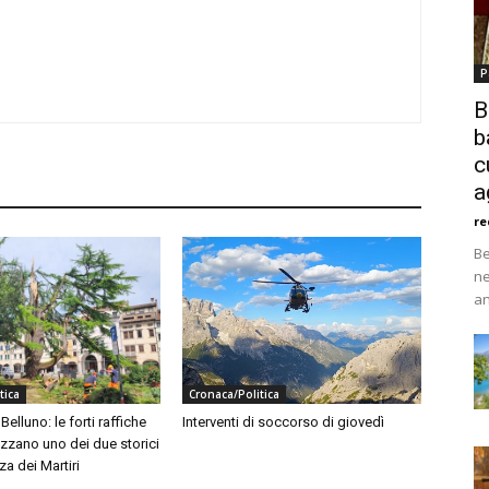
P
B
b
c
a
re
Be
ne
an
tica
Cronaca/Politica
elluno: le forti raffiche
Interventi di soccorso di giovedì
zzano uno dei due storici
za dei Martiri