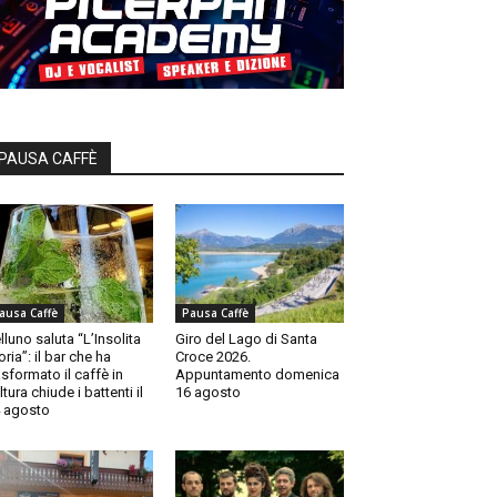
PAUSA CAFFÈ
ausa Caffè
Pausa Caffè
lluno saluta “L’Insolita
Giro del Lago di Santa
oria”: il bar che ha
Croce 2026.
asformato il caffè in
Appuntamento domenica
ltura chiude i battenti il
16 agosto
 agosto