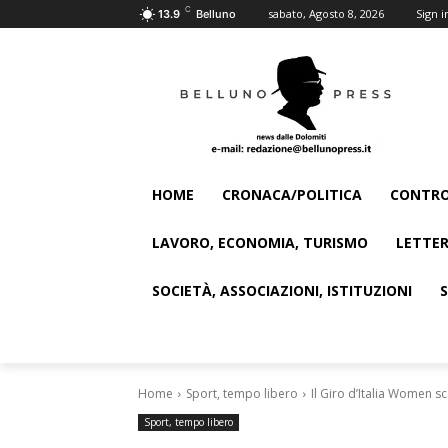
C
sabato, Agosto 8, 2026
Sign i
13.9
Belluno
HOME
CRONACA/POLITICA
CONTRO
LAVORO, ECONOMIA, TURISMO
LETTER
SOCIETÀ, ASSOCIAZIONI, ISTITUZIONI
Home
Sport, tempo libero
Il Giro d’Italia Women sc
Sport, tempo libero