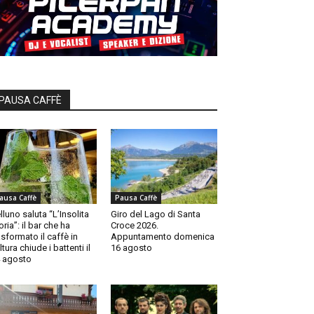
PAUSA CAFFÈ
ausa Caffè
Pausa Caffè
lluno saluta “L’Insolita
Giro del Lago di Santa
oria”: il bar che ha
Croce 2026.
asformato il caffè in
Appuntamento domenica
ltura chiude i battenti il
16 agosto
 agosto