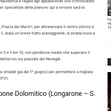
Repubblica e regala agli appassionati una cronoscalata
r specialiste delle pianure: qui a vincere sarà la
A
Fe
Va
à, Piazza dei Martiri, per attraversare il centro storico e
10
lì, dopo un breve tratto pianeggiante, la strada inizia a
il km 5 e il km 10, con pendenze medie che superano il
dell’arrivo sul piazzale del Nevegàl.
re stradali già dal 1° giugno) per permettere a migliaia
 SP31.
ppone Dolomitico (Longarone – S.