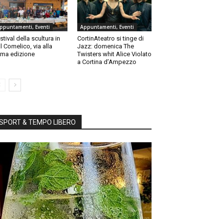
ppuntamenti, Eventi
Appuntamenti, Eventi
stival della scultura in
CortinAteatro si tinge di
l Comelico, via alla
Jazz: domenica The
ma edizione
Twisters whit Alice Violato
a Cortina d’Ampezzo
SPORT & TEMPO LIBERO