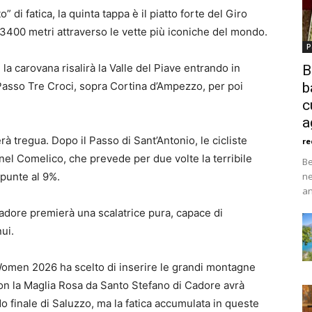
di fatica, la quinta tappa è il piatto forte del Giro
 3400 metri attraverso le vette più iconiche del mondo.
P
la carovana risalirà la Valle del Piave entrando in
B
 Passo Tre Croci, sopra Cortina d’Ampezzo, per poi
b
c
a
rà tregua. Dopo il Passo di Sant’Antonio, le cicliste
re
 nel Comelico, che prevede per due volte la terribile
Be
 punte al 9%.
ne
an
 Cadore premierà una scalatrice pura, capace di
ui.
o Women 2026 ha scelto di inserire le grandi montagne
con la Maglia Rosa da Santo Stefano di Cadore avrà
rdo finale di Saluzzo, ma la fatica accumulata in queste