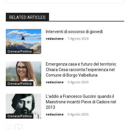
RELATED ARTICLES
Interventi di soccorso di giovedì
redazione
-
7 Agosto 2026
Cronaca/Politica
Emergenza casa e futuro del territorio:
Chiara Cesa racconta l’esperienza nel
Comune di Borgo Valbelluna
redazione
-
6 Agosto 2026
Cronaca/Politica
L’addio a Francesco Guccini: quando il
Maestrone incantò Pieve di Cadore nel
2013
redazione
-
6 Agosto 2026
Cronaca/Politica