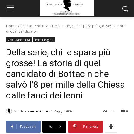
Home
Cronaca/Politica
Della serie, chi le spara più grosse! La storia
di quel candidato...
Cronaca/Politica
Prima Pagina
Della serie, chi le spara più
grosse! La storia di quel
candidato di Bottacin che
salvò l’8 per mille della Chiesa
dalle fauci dei leoni
Scritto da
redazione
20 Maggio 2009
335
0
Facebook
X
Pinterest