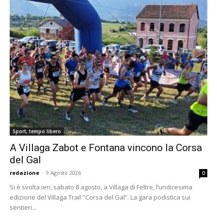
Sport, tempo libero
A Villaga Zabot e Fontana vincono la Corsa
del Gal
redazione
-
9 Agosto 2026
0
Si è svolta ieri, sabato 8 agosto, a Villaga di Feltre, l’undicesima
edizione del Villaga Trail "Corsa del Gal”. La gara podistica sui
sentieri...