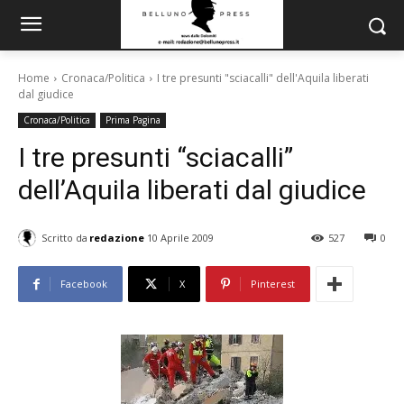
Home
Cronaca/Politica
I tre presunti "sciacalli" dell'Aquila liberati
dal giudice
Cronaca/Politica
Prima Pagina
I tre presunti “sciacalli”
dell’Aquila liberati dal giudice
Scritto da
redazione
10 Aprile 2009
527
0
Facebook
X
Pinterest