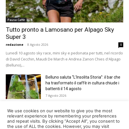
Pausa Caffè
Tutto pronto a Lamosano per Alpago Sky
Super 3
redazione
-
8 Agosto 2026
0
Lunedì 10 agosto sky race, mini sky e pedonata per tutti, nel ricordo
di David Cecchin, Maudi De March e Andrea Zanon Chies d'Alpago
(Belluno),...
Belluno saluta “L’Insolita Storia”: il bar che
ha trasformato il caffè in cultura chiude i
battenti il 14 agosto
7 Agosto 2026
Giro del Lago di Santa Croce 2026.
We use cookies on our website to give you the most
Appuntamento domenica 16 agosto
relevant experience by remembering your preferences
and repeat visits. By clicking “Accept All”, you consent to
7 Agosto 2026
the use of ALL the cookies. However, you may visit