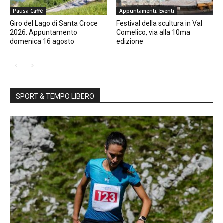
Pausa Caffè
Appuntamenti, Eventi
Giro del Lago di Santa Croce
Festival della scultura in Val
2026. Appuntamento
Comelico, via alla 10ma
domenica 16 agosto
edizione
SPORT & TEMPO LIBERO