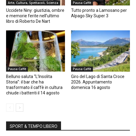
Arte, Cultura, Spettacoli, Scienza
Pausa Caffè
Uccidete Niny: giustizia, ombre
Tutto pronto a Lamosano per
e memorie ferite nell’ultimo
Alpago Sky Super 3
libro di Roberto De Nart
Pausa Caffè
Pausa Caffè
Belluno saluta “L’Insolita
Giro del Lago di Santa Croce
Storia”: il bar che ha
2026. Appuntamento
trasformato il caffè in cultura
domenica 16 agosto
chiude i battenti il 14 agosto
SPORT & TEMPO LIBERO