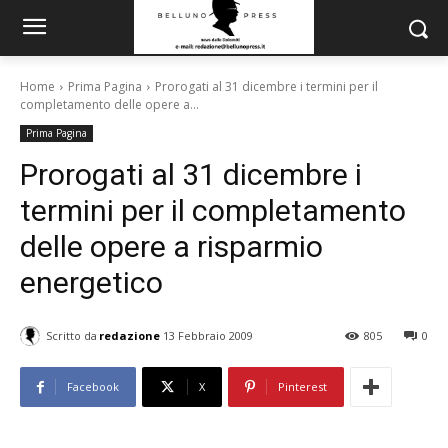
Home
Prima Pagina
Prorogati al 31 dicembre i termini per il
completamento delle opere a...
Prima Pagina
Prorogati al 31 dicembre i
termini per il completamento
delle opere a risparmio
energetico
Scritto da
redazione
13 Febbraio 2009
805
0
Facebook
X
Pinterest