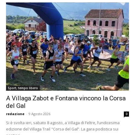
Sport, tempo libero
A Villaga Zabot e Fontana vincono la Corsa
del Gal
redazione
-
9 Agosto 2026
0
Si è svolta ieri, sabato 8 agosto, a Villaga di Feltre, l’undicesima
edizione del Villaga Trail "Corsa del Gal”. La gara podistica sui