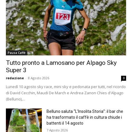
Pausa Caffè
Tutto pronto a Lamosano per Alpago Sky
Super 3
redazione
-
8 Agosto 2026
0
Lunedì 10 agosto sky race, mini sky e pedonata per tutti, nel ricordo
di David Cecchin, Maudi De March e Andrea Zanon Chies d'Alpago
(Belluno),...
Belluno saluta “L’Insolita Storia”: il bar che
ha trasformato il caffè in cultura chiude i
battenti il 14 agosto
7 Agosto 2026