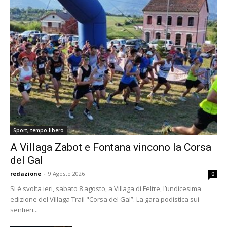
Sport, tempo libero
A Villaga Zabot e Fontana vincono la Corsa
del Gal
redazione
-
9 Agosto 2026
0
Si è svolta ieri, sabato 8 agosto, a Villaga di Feltre, l’undicesima
edizione del Villaga Trail "Corsa del Gal”. La gara podistica sui
sentieri...