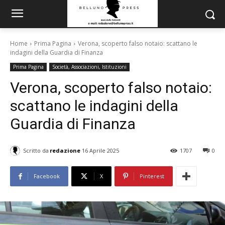
Home
Prima Pagina
Verona, scoperto falso notaio: scattano le
indagini della Guardia di Finanza
Prima Pagina
Società, Associazioni, Istituzioni
Verona, scoperto falso notaio:
scattano le indagini della
Guardia di Finanza
Scritto da
redazione
16 Aprile 2025
1707
0
Facebook
X
Pinterest