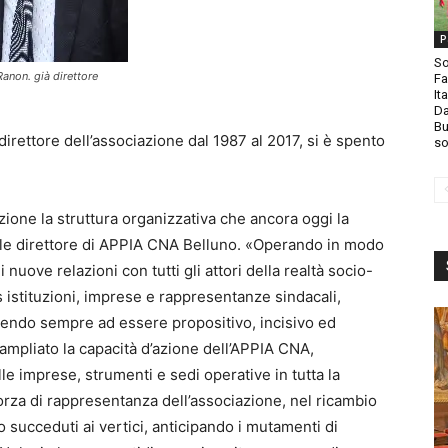
P
So
anon. già direttore
Fa
It
Da
Bu
rettore dell’associazione dal 1987 al 2017, si è spento
so
ione la struttura organizzativa che ancora oggi la
uale direttore di APPIA CNA Belluno. «Operando in modo
 nuove relazioni con tutti gli attori della realtà socio-
s istituzioni, imprese e rappresentanze sindacali,
cendo sempre ad essere propositivo, incisivo ed
 ampliato la capacità d’azione dell’APPIA CNA,
le imprese, strumenti e sedi operative in tutta la
 forza di rappresentanza dell’associazione, nel ricambio
 succeduti ai vertici, anticipando i mutamenti di