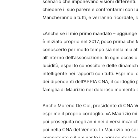
scenario che imponevano visioni differenti.
chiedere il suo parere e confrontarmi con lui
Mancheranno a tutti, e verranno ricordate, 
«Anche se il mio primo mandato – aggiunge
è iniziato proprio nel 2017, poco prima ch
conoscerlo per molto tempo sia nella mia att
all’interno dell’associazione. In ogni occasi
lucidità, esperto conoscitore delle dinamic
intelligente nei rapporti con tutti. Esprim
dei dipendenti dell’APPIA CNA, il cordoglio 
famiglia di Maurizio nel doloroso momento 
Anche Moreno De Col, presidente di CNA Ve
esprime il proprio cordoglio: «A Maurizio mi 
poi proseguita negli anni nei diversi incaric
poi nella CNA del Veneto. In Maurizio ho se
competente e illuminante in ogni contesto»