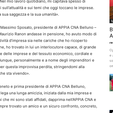
 Nel mio lavoro quotidiano, mi capitava spesso di
 sull’attualità e sui temi che oggi toccano le imprese.
la sua saggezza e la sua umanità».
S
 Massimo Sposato, presidente di APPIA CNA Belluno –
B
e Maurizio Ranon andasse in pensione, ho avuto modo di
A
ività d’impresa sia nelle cariche che ho ricoperto
re
one, ho trovato in lui un interlocutore capace, di grande
Og
he delle imprese e del tessuto economico, cordiale e
e 
o, dunque, personalmente e a nome degli imprenditori e
so
om
per questa improvvisa perdita, stringendomi alla
che sta vivendo».
neto e prima presidente di APPIA CNA Belluno,
lega una lunga amicizia, iniziata dalla mia impresa e
hi che mi sono stati affidati, dapprima nell’APPIA CNA e
mpre trovato un amico e un sicuro confronto, concreto,