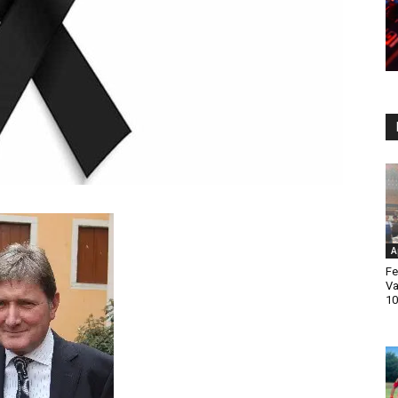
A
Fe
Va
10