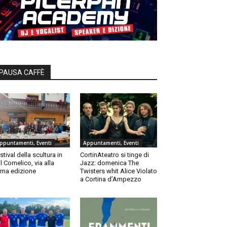
PAUSA CAFFÈ
ppuntamenti, Eventi
Appuntamenti, Eventi
stival della scultura in
CortinAteatro si tinge di
l Comelico, via alla
Jazz: domenica The
ma edizione
Twisters whit Alice Violato
a Cortina d’Ampezzo