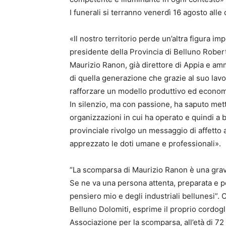
I funerali si terranno venerdì 16 agosto all
«Il nostro territorio perde un’altra figura i
presidente della Provincia di Belluno Rober
Maurizio Ranon, già direttore di Appia e am
di quella generazione che grazie al suo lavor
rafforzare un modello produttivo ed economico
In silenzio, ma con passione, ha saputo met
organizzazioni in cui ha operato e quindi a b
provinciale rivolgo un messaggio di affetto ai
apprezzato le doti umane e professionali».
“La scomparsa di Maurizio Ranon è una grave
Se ne va una persona attenta, preparata e per
pensiero mio e degli industriali bellunesi”.
Belluno Dolomiti, esprime il proprio cordogli
Associazione per la scomparsa, all’età di 72