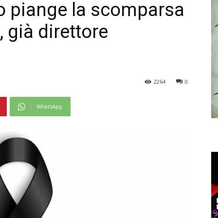
o piange la scomparsa
 già direttore
2264
0
WhatsApp