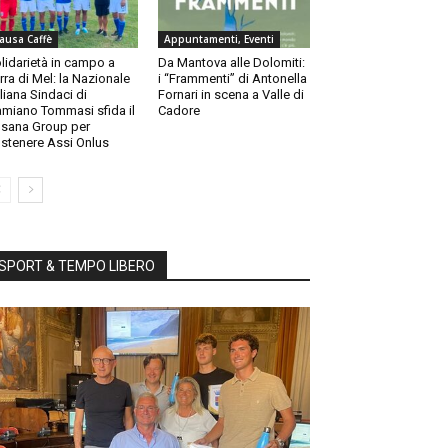
ausa Caffè
Appuntamenti, Eventi
lidarietà in campo a
Da Mantova alle Dolomiti:
rra di Mel: la Nazionale
i “Frammenti” di Antonella
aliana Sindaci di
Fornari in scena a Valle di
miano Tommasi sfida il
Cadore
sana Group per
stenere Assi Onlus
SPORT & TEMPO LIBERO