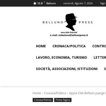
C
venerdì, Agosto 7, 2026
Sign 
13.9
Belluno
HOME
CRONACA/POLITICA
CONTRO
LAVORO, ECONOMIA, TURISMO
LETTER
SOCIETÀ, ASSOCIAZIONI, ISTITUZIONI
Home
Cronaca/Politica
Appia CNA Belluno piange l
Cronaca/Politica
Prima Pagina