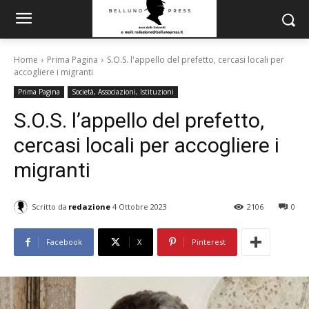
Home
Prima Pagina
S.O.S. l'appello del prefetto, cercasi locali per
accogliere i migranti
Prima Pagina
Società, Associazioni, Istituzioni
S.O.S. l’appello del prefetto,
cercasi locali per accogliere i
migranti
Scritto da
redazione
4 Ottobre 2023
2106
0
Facebook
X
Pinterest