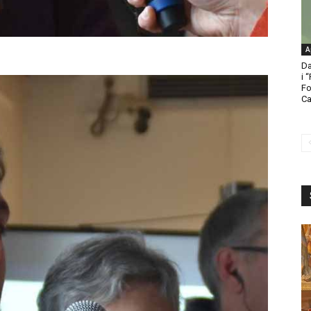
A
Da
i 
Fo
Ca