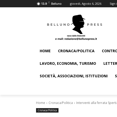
C
giovedì, Agosto 6, 2026
Sign i
13.9
Belluno
HOME
CRONACA/POLITICA
CONTRO
LAVORO, ECONOMIA, TURISMO
LETTER
SOCIETÀ, ASSOCIAZIONI, ISTITUZIONI
Home
Cronaca/Politica
Interventi alla ferrata Sperti
Cronaca/Politica