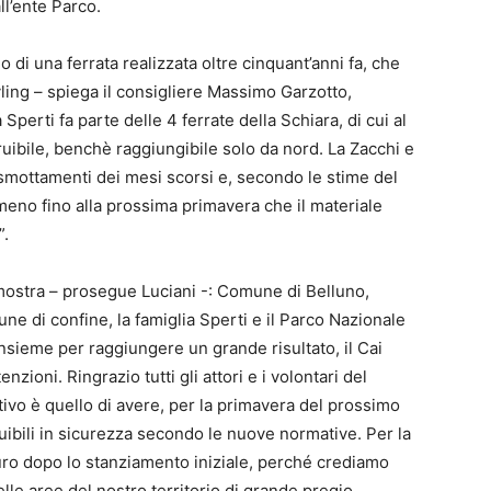
ll’ente Parco.
di una ferrata realizzata oltre cinquant’anni fa, che
ing – spiega il consigliere Massimo Garzotto,
 Sperti fa parte delle 4 ferrate della Schiara, di cui al
ruibile, benchè raggiungibile solo da nord. La Zacchi e
 smottamenti dei mesi scorsi e, secondo le stime del
eno fino alla prossima primavera che il materiale
”.
imostra – prosegue Luciani -: Comune di Belluno,
e di confine, la famiglia Sperti e il Parco Nazionale
nsieme per raggiungere un grande risultato, il Cai
zioni. Ringrazio tutti gli attori e i volontari del
ettivo è quello di avere, per la primavera del prossimo
fruibili in sicurezza secondo le nuove normative. Per la
euro dopo lo stanziamento iniziale, perché crediamo
lle aree del nostro territorio di grande pregio