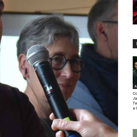
A
Co
Ja
Tw
a 