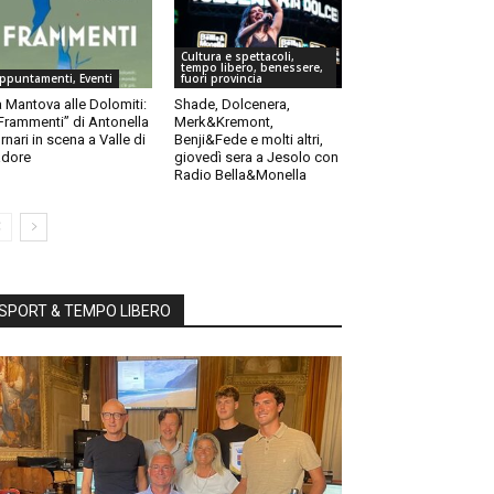
Cultura e spettacoli,
tempo libero, benessere,
ppuntamenti, Eventi
fuori provincia
 Mantova alle Dolomiti:
Shade, Dolcenera,
“Frammenti” di Antonella
Merk&Kremont,
rnari in scena a Valle di
Benji&Fede e molti altri,
dore
giovedì sera a Jesolo con
Radio Bella&Monella
SPORT & TEMPO LIBERO