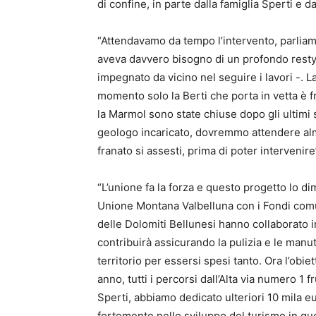
di confine, in parte dalla famiglia Sperti e da
“Attendavamo da tempo l’intervento, parliamo 
aveva davvero bisogno di un profondo restyl
impegnato da vicino nel seguire i lavori -. La
momento solo la Berti che porta in vetta è f
la Marmol sono state chiuse dopo gli ultimi
geologo incaricato, dovremmo attendere alm
franato si assesti, prima di poter intervenire
“L’unione fa la forza e questo progetto lo d
Unione Montana Valbelluna con i Fondi comun
delle Dolomiti Bellunesi hanno collaborato i
contribuirà assicurando la pulizia e le manuten
territorio per essersi spesi tanto. Ora l’obi
anno, tutti i percorsi dall’Alta via numero 1 
Sperti, abbiamo dedicato ulteriori 10 mila 
fortemente nello sviluppo del turismo in que