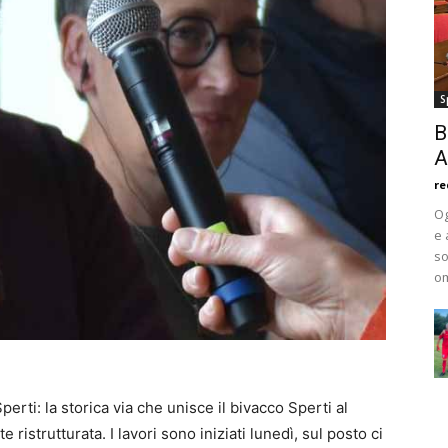
S
B
A
re
Og
e 
so
om
Sperti: la storica via che unisce il bivacco Sperti al
istrutturata. I lavori sono iniziati lunedì, sul posto ci