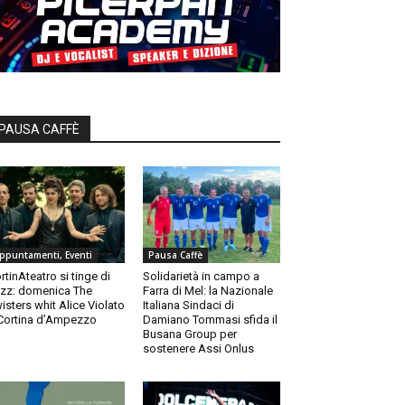
PAUSA CAFFÈ
ppuntamenti, Eventi
Pausa Caffè
rtinAteatro si tinge di
Solidarietà in campo a
zz: domenica The
Farra di Mel: la Nazionale
isters whit Alice Violato
Italiana Sindaci di
Cortina d’Ampezzo
Damiano Tommasi sfida il
Busana Group per
sostenere Assi Onlus