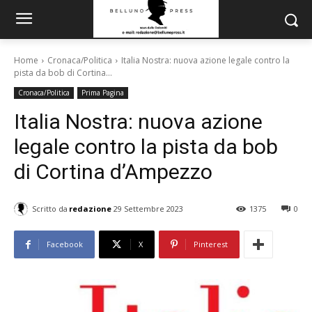
Home
Cronaca/Politica
Italia Nostra: nuova azione legale contro la
pista da bob di Cortina...
Cronaca/Politica
Prima Pagina
Italia Nostra: nuova azione
legale contro la pista da bob
di Cortina d’Ampezzo
Scritto da
redazione
29 Settembre 2023
1375
0
Facebook
X
Pinterest