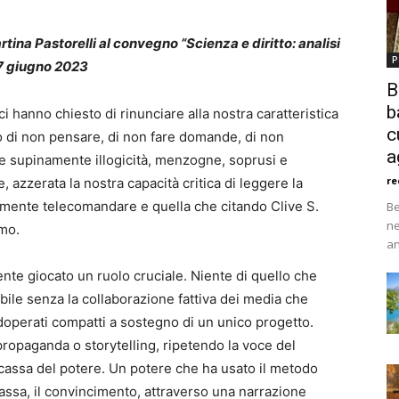
rtina Pastorelli al convegno “Scienza e diritto: analisi
P
7 giugno 2023
B
b
 hanno chiesto di rinunciare alla nostra caratteristica
c
to di non pensare, di non fare domande, di non
a
re supinamente illogicità, menzogne, soprusi e
re
, azzerata la nostra capacità critica di leggere la
almente telecomandare e quella che citando Clive S.
Be
ne
omo.
an
te giocato un ruolo cruciale. Niente di quello che
ile senza la collaborazione fattiva dei media che
o adoperati compatti a sostegno di un unico progetto.
ropaganda o storytelling, ripetendo la voce del
ncassa del potere. Un potere che ha usato il metodo
massa, il convincimento, attraverso una narrazione