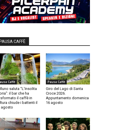
PAUSA CAFFÈ
ausa Caffè
Pausa Caffè
lluno saluta “L’Insolita
Giro del Lago di Santa
oria”: il bar che ha
Croce 2026.
asformato il caffè in
Appuntamento domenica
ltura chiude i battenti il
16 agosto
 agosto