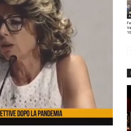
A
Fe
Va
10