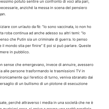
vessimo potuto sentire un confronto di voci alla pari,
ecessarie, anziché la messa in scena del pensiero
gan.
ziare con un’auto da fè: “Io sono vaccinata, io non ho
ta roba continua ad anche adesso su altri temi: “Io
 penso che Putin sia un criminale di guerra. Io penso
e il mondo stia per finire” E poi si può parlare. Queste
imere in pubblico.
 non sense che emergevano, invece di annuire, avessero
la alle persone trasformando le trasmissioni TV in
 ironicamente qui l’eretico di turno, veniva sbranato dai
 bersaglio di un bullismo di un plotone di esecuzione
ate, perché attraverso i media in una società che ne è
qualsiasi cosa, si arriva a creare una realtà parallela.