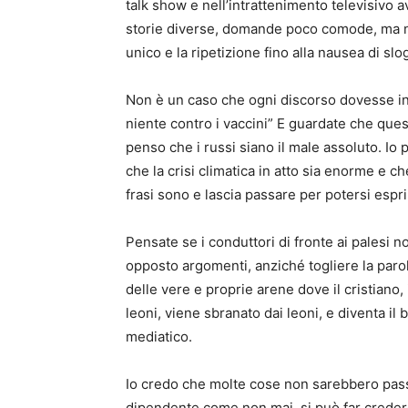
talk show e nell’intrattenimento televisivo a
storie diverse, domande poco comode, ma n
unico e la ripetizione fino alla nausea di slo
Non è un caso che ogni discorso dovesse ini
niente contro i vaccini” E guardate che ques
penso che i russi siano il male assoluto. Io
che la crisi climatica in atto sia enorme e ch
frasi sono e lascia passare per potersi espr
Pensate se i conduttori di fronte ai palesi
opposto argomenti, anziché togliere la paro
delle vere e proprie arene dove il cristiano,
leoni, viene sbranato dai leoni, e diventa il
mediatico.
Io credo che molte cose non sarebbero pass
dipendente come non mai, si può far credere 