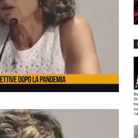
P
Be
St
tr
cu
14