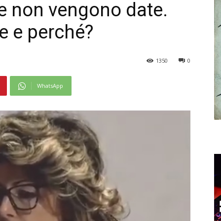
he non vengono date.
ne e perché?
1350
0
WhatsApp