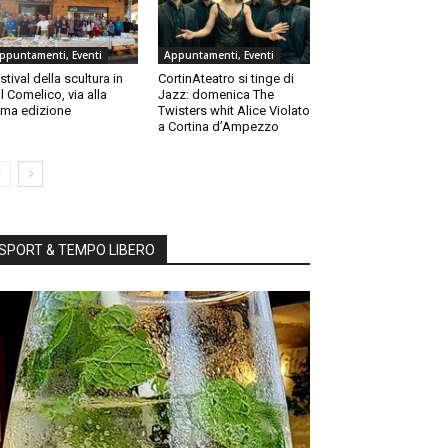
ppuntamenti, Eventi
Appuntamenti, Eventi
stival della scultura in
CortinAteatro si tinge di
l Comelico, via alla
Jazz: domenica The
ma edizione
Twisters whit Alice Violato
a Cortina d’Ampezzo
SPORT & TEMPO LIBERO