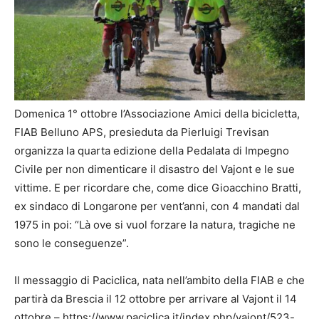
Domenica 1° ottobre l’Associazione Amici della bicicletta,
FIAB Belluno APS, presieduta da Pierluigi Trevisan
organizza la quarta edizione della Pedalata di Impegno
Civile per non dimenticare il disastro del Vajont e le sue
vittime. E per ricordare che, come dice Gioacchino Bratti,
ex sindaco di Longarone per vent’anni, con 4 mandati dal
1975 in poi: “Là ove si vuol forzare la natura, tragiche ne
sono le conseguenze”.
Il messaggio di Paciclica, nata nell’ambito della FIAB e che
partirà da Brescia il 12 ottobre per arrivare al Vajont il 14
ottobre – https://www.paciclica.it/index.php/vajont/523-