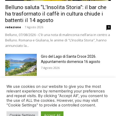
Belluno saluta “L’Insolita Storia”: il bar che
ha trasformato il caffè in cultura chiude i
battenti il 14 agosto
redazione
-
7 Agosto 2026
0
Belluno, 07/08/2026 - C’è una nota di malinconia nell’aria in centro a
Belluno. Romana e Giuliana, le anime di "L’Insolita Storia", hanno
annunciato la...
Giro del Lago di Santa Croce 2026.
Appuntamento domenica 16 agosto
7 Agosto 2026
Belluno rende omaggio ai cugini
We use cookies on our website to give you the most
Alessandro e Andrea Bristot
relevant experience by remembering your preferences
and repeat visits. By clicking “Accept All”, you consent to
6 Agosto 2026
the use of ALL the cookies. However, you may visit
"Cookie Settings" to provide a controlled consent.
Cookie Settings
Accept All