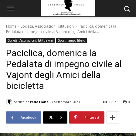
Home
Società, Associazioni, Istituzioni
Paciclica, domenica la
Pedalata di impegno civile al Vajont degli Amici della...
Società, Associazioni, Istituzioni
Sport, tempo libero
Paciclica, domenica la
Pedalata di impegno civile al
Vajont degli Amici della
bicicletta
Scritto da
redazione
27 Settembre 2023
1267
0
Facebook
X
Pinterest