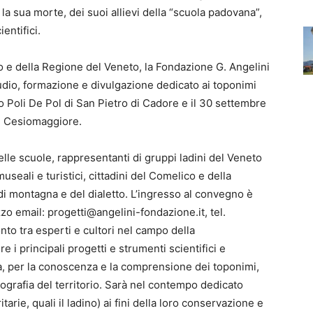
la sua morte, dei suoi allievi della “scuola padovana”,
entifici.
o e della Regione del Veneto, la Fondazione G. Angelini
dio, formazione e divulgazione dedicato ai toponimi
o Poli De Pol di San Pietro di Cadore e il 30 settembre
di Cesiomaggiore.
lle scuole, rappresentanti di gruppi ladini del Veneto
useali e turistici, cittadini del Comelico e della
di montagna e del dialetto. L’ingresso al convegno è
izzo email: progetti@angelini-fondazione.it, tel.
o tra esperti e cultori nel campo della
 i principali progetti e strumenti scientifici e
ca, per la conoscenza e la comprensione dei toponimi,
eografia del territorio. Sarà nel contempo dedicato
tarie, quali il ladino) ai fini della loro conservazione e