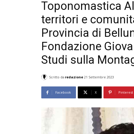
Toponomastica Alpi
territori e comunit
Provincia di Bellu
Fondazione Giovan
Studi sulla Monta
Scritto da
redazione
21 Settembre 2023
Facebook
X
Pinterest