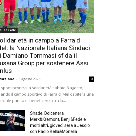
ausa Caffè
olidarietà in campo a Farra di
el: la Nazionale Italiana Sindaci
i Damiano Tommasi sfida il
usana Group per sostenere Assi
nlus
dazione
-
6 Agosto 2026
0
 sport incontra la solidarietà sabato 8 agosto,
ando il campo sportivo di Farra di Mel ospiterà una
eciale partita di beneficenza tra la...
Shade, Dolcenera,
Merk&Kremont, Benji&Fede e
molti altri, giovedì sera a Jesolo
con Radio Bella&Monella