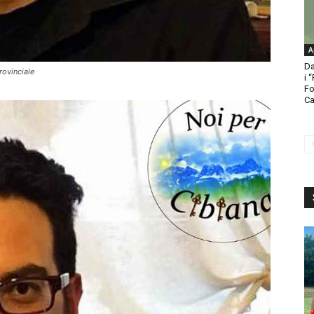
A
Da
rovinciale
i 
Fo
Ca