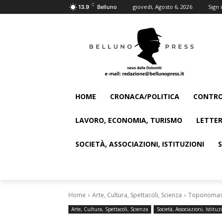
C
giovedì, Agosto 6, 2026
Sign i
13.9
Belluno
HOME
CRONACA/POLITICA
CONTRO
LAVORO, ECONOMIA, TURISMO
LETTER
SOCIETÀ, ASSOCIAZIONI, ISTITUZIONI
Home
Arte, Cultura, Spettacoli, Scienza
Toponomastic
Arte, Cultura, Spettacoli, Scienza
Società, Associazioni, Istituz