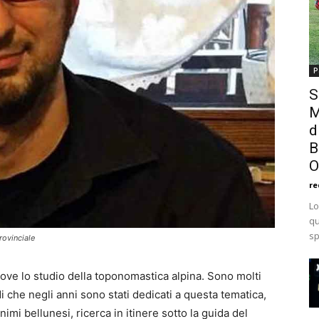
P
S
M
d
B
O
re
Lo
qu
sp
rovinciale
ve lo studio della toponomastica alpina. Sono molti
di che negli anni sono stati dedicati a questa tematica,
nimi bellunesi, ricerca in itinere sotto la guida del