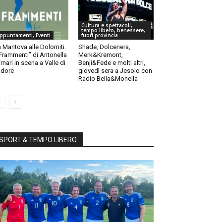
Cultura e spettacoli,
tempo libero, benessere,
ppuntamenti, Eventi
fuori provincia
 Mantova alle Dolomiti:
Shade, Dolcenera,
“Frammenti” di Antonella
Merk&Kremont,
rnari in scena a Valle di
Benji&Fede e molti altri,
dore
giovedì sera a Jesolo con
Radio Bella&Monella
SPORT & TEMPO LIBERO