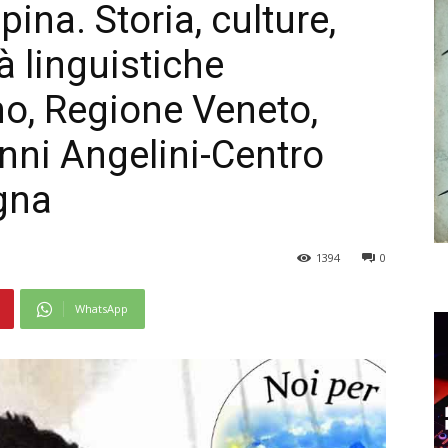
na. Storia, culture,
à linguistiche
no, Regione Veneto,
ni Angelini-Centro
gna
1394
0
WhatsApp