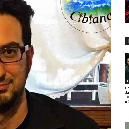
A
Co
Ja
Tw
a 