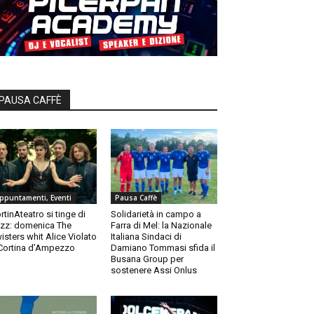
PAUSA CAFFÈ
ppuntamenti, Eventi
Pausa Caffè
rtinAteatro si tinge di
Solidarietà in campo a
zz: domenica The
Farra di Mel: la Nazionale
isters whit Alice Violato
Italiana Sindaci di
Cortina d’Ampezzo
Damiano Tommasi sfida il
Busana Group per
sostenere Assi Onlus