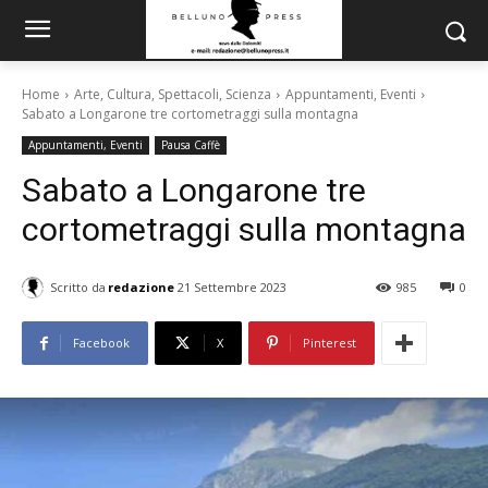
Home
Arte, Cultura, Spettacoli, Scienza
Appuntamenti, Eventi
Sabato a Longarone tre cortometraggi sulla montagna
Appuntamenti, Eventi
Pausa Caffè
Sabato a Longarone tre
cortometraggi sulla montagna
Scritto da
redazione
21 Settembre 2023
985
0
Facebook
X
Pinterest