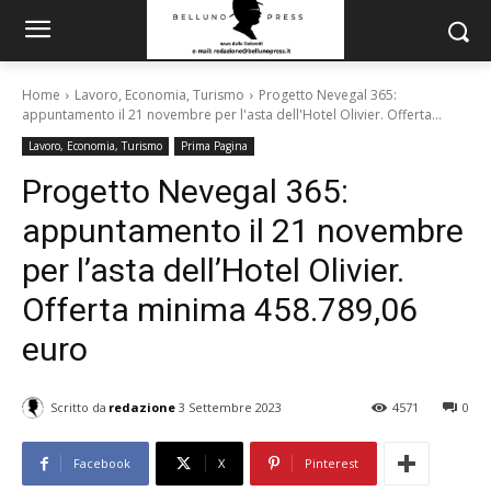
Home
Lavoro, Economia, Turismo
Progetto Nevegal 365:
appuntamento il 21 novembre per l'asta dell'Hotel Olivier. Offerta...
Lavoro, Economia, Turismo
Prima Pagina
Progetto Nevegal 365:
appuntamento il 21 novembre
per l’asta dell’Hotel Olivier.
Offerta minima 458.789,06
euro
Scritto da
redazione
3 Settembre 2023
4571
0
Facebook
X
Pinterest