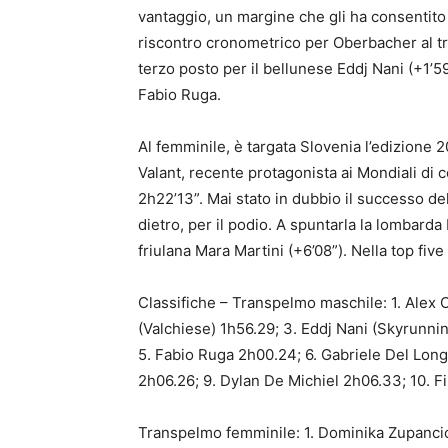
vantaggio, un margine che gli ha consentito di
riscontro cronometrico per Oberbacher al tra
terzo posto per il bellunese Eddj Nani (+1’5
Fabio Ruga.
Al femminile, è targata Slovenia l’edizione
Valant, recente protagonista ai Mondiali di 
2h22’13”. Mai stato in dubbio il successo dell
dietro, per il podio. A spuntarla la lombarda 
friulana Mara Martini (+6’08”). Nella top fi
Classifiche – Transpelmo maschile: 1. Alex 
(Valchiese) 1h56.29; 3. Eddj Nani (Skyrunni
5. Fabio Ruga 2h00.24; 6. Gabriele Del Longo
2h06.26; 9. Dylan De Michiel 2h06.33; 10. F
Transpelmo femminile: 1. Dominika Zupancic 