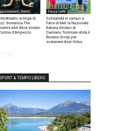
ppuntamenti, Eventi
Pausa Caffè
rtinAteatro si tinge di
Solidarietà in campo a
zz: domenica The
Farra di Mel: la Nazionale
isters whit Alice Violato
Italiana Sindaci di
Cortina d’Ampezzo
Damiano Tommasi sfida il
Busana Group per
sostenere Assi Onlus
SPORT & TEMPO LIBERO