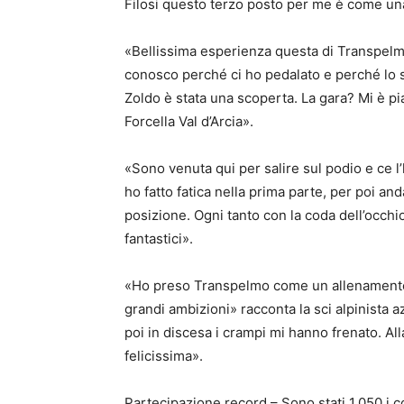
Filosi questo terzo posto per me è come una
«Bellissima esperienza questa di Transpelm
conosco perché ci ho pedalato e perché lo sc
Zoldo è stata una scoperta. La gara? Mi è piac
Forcella Val d’Arcia».
«Sono venuta qui per salire sul podio e ce l
ho fatto fatica nella prima parte, per poi a
posizione. Ogni tanto con la coda dell’occh
fantastici».
«Ho preso Transpelmo come un allenamento i
grandi ambizioni» racconta la sci alpinista
poi in discesa i crampi mi hanno frenato. All
felicissima».
Partecipazione record – Sono stati 1.050 i c