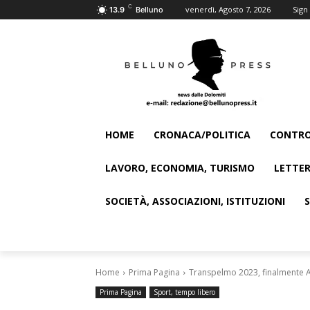
C
venerdì, Agosto 7, 2026
Sign 
13.9
Belluno
HOME
CRONACA/POLITICA
CONTRO
LAVORO, ECONOMIA, TURISMO
LETTER
SOCIETÀ, ASSOCIAZIONI, ISTITUZIONI
Home
Prima Pagina
Transpelmo 2023, finalmente 
Prima Pagina
Sport, tempo libero