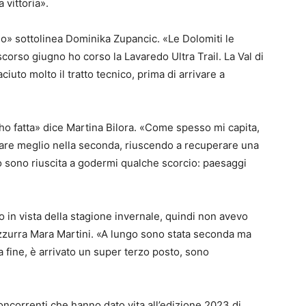
 vittoria».
o» sottolinea Dominika Zupancic. «Le Dolomiti le
orso giugno ho corso la Lavaredo Ultra Trail. La Val di
iuto molto il tratto tecnico, prima di arrivare a
’ho fatta» dice Martina Bilora. «Come spesso mi capita,
ndare meglio nella seconda, riuscendo a recuperare una
io sono riuscita a godermi qualche scorcio: paesaggi
n vista della stagione invernale, quindi non avevo
 azzurra Mara Martini. «A lungo sono stata seconda ma
a fine, è arrivato un super terzo posto, sono
oncorrenti che hanno dato vita all’edizione 2023 di