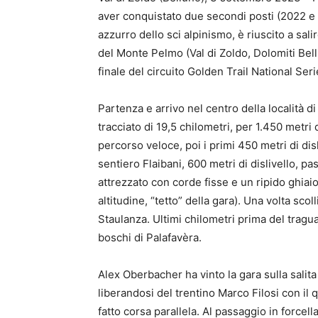
aver conquistato due secondi posti (2022 e 2
azzurro dello sci alpinismo, è riuscito a sal
del Monte Pelmo (Val di Zoldo, Dolomiti Bel
finale del circuito Golden Trail National Se
Partenza e arrivo nel centro della località di
tracciato di 19,5 chilometri, per 1.450 metri d
percorso veloce, poi i primi 450 metri di disl
sentiero Flaibani, 600 metri di dislivello, p
attrezzato con corde fisse e un ripido ghiaion
altitudine, “tetto” della gara). Una volta scol
Staulanza. Ultimi chilometri prima del tragua
boschi di Palafavèra.
Alex Oberbacher ha vinto la gara sulla salita
liberandosi del trentino Marco Filosi con il q
fatto corsa parallela. Al passaggio in forcella