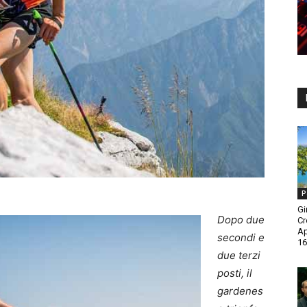
P
Gi
Dopo due
Cr
A
secondi e
16
due terzi
posti, il
gardenes