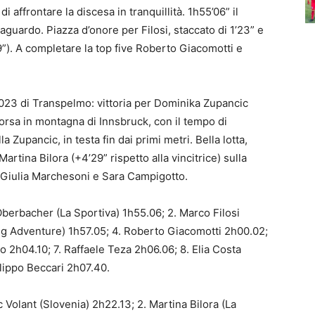
 affrontare la discesa in tranquillità. 1h55’06” il
guardo. Piazza d’onore per Filosi, staccato di 1’23” e
9”). A completare la top five Roberto Giacomotti e
 2023 di Transpelmo: vittoria per Dominika Zupancic
corsa in montagna di Innsbruck, con il tempo di
a Zupancic, in testa fin dai primi metri. Bella lotta,
Martina Bilora (+4’29” rispetto alla vincitrice) sulla
ve Giulia Marchesoni e Sara Campigotto.
Oberbacher (La Sportiva) 1h55.06; 2. Marco Filosi
ng Adventure) 1h57.05; 4. Roberto Giacomotti 2h00.02;
 2h04.10; 7. Raffaele Teza 2h06.06; 8. Elia Costa
ilippo Beccari 2h07.40.
Volant (Slovenia) 2h22.13; 2. Martina Bilora (La