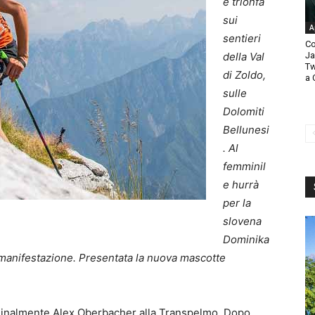
e trionfa
sui
A
sentieri
Co
della Val
Ja
Tw
di Zoldo,
a 
sulle
Dolomiti
Bellunesi
. Al
femminil
e hurrà
per la
slovena
Dominika
a manifestazione. Presentata la nuova mascotte
 Finalmente Alex Oberbacher alla Transpelmo. Dopo