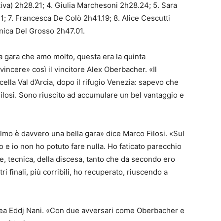
iva) 2h28.21; 4. Giulia Marchesoni 2h28.24; 5. Sara
; 7. Francesca De Colò 2h41.19; 8. Alice Cescutti
onica Del Grosso 2h47.01.
a gara che amo molto, questa era la quinta
vincere» così il vincitore Alex Oberbacher. «Il
ella Val d’Arcia, dopo il rifugio Venezia: sapevo che
 Filosi. Sono riuscito ad accumulare un bel vantaggio e
elmo è davvero una bella gara» dice Marco Filosi. «Sul
to e io non ho potuto fare nulla. Ho faticato parecchio
te, tecnica, della discesa, tanto che da secondo ero
ri finali, più corribili, ho recuperato, riuscendo a
nea Eddj Nani. «Con due avversari come Oberbacher e