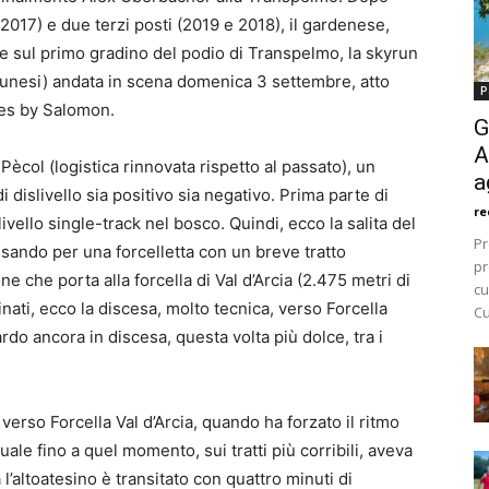
017) e due terzi posti (2019 e 2018), il gardenese,
ire sul primo gradino del podio di Transpelmo, la skyrun
lunesi) andata in scena domenica 3 settembre, atto
P
ries by Salomon.
G
A
 Pècol (logistica rinnovata rispetto al passato), un
a
i dislivello sia positivo sia negativo. Prima parte di
re
ivello single-track nel bosco. Quindi, ecco la salita del
Pr
assando per una forcelletta con un breve tratto
pr
e che porta alla forcella di Val d’Arcia (2.475 metri di
cu
linati, ecco la discesa, molto tecnica, verso Forcella
Cu
rdo ancora in discesa, questa volta più dolce, tra i
 verso Forcella Val d’Arcia, quando ha forzato il ritmo
uale fino a quel momento, sui tratti più corribili, aveva
 l’altoatesino è transitato con quattro minuti di